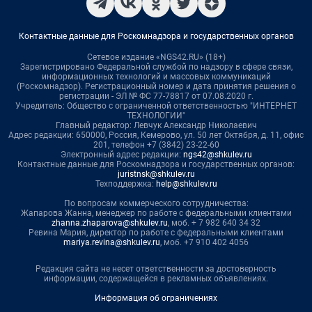
Контактные данные для Роскомнадзора и государственных органов
Сетевое издание «NGS42.RU» (18+)
Зарегистрировано Федеральной службой по надзору в сфере связи,
информационных технологий и массовых коммуникаций
(Роскомнадзор). Регистрационный номер и дата принятия решения о
регистрации - ЭЛ № ФС 77-78817 от 07.08.2020 г.
Учредитель: Общество с ограниченной ответственностью "ИНТЕРНЕТ
ТЕХНОЛОГИИ"
Главный редактор: Левчук Александр Николаевич
Адрес редакции: 650000, Россия, Кемерово, ул. 50 лет Октября, д. 11, офис
201, телефон +7 (3842) 23-22-60
Электронный адрес редакции:
ngs42@shkulev.ru
Контактные данные для Роскомнадзора и государственных органов:
juristnsk@shkulev.ru
Техподдержка:
help@shkulev.ru
По вопросам коммерческого сотрудничества:
Жапарова Жанна, менеджер по работе с федеральными клиентами
zhanna.zhaparova@shkulev.ru
, моб. + 7 982 640 34 32
Ревина Мария, директор по работе с федеральными клиентами
mariya.revina@shkulev.ru
, моб. +7 910 402 4056
Редакция сайта не несет ответственности за достоверность
информации, содержащейся в рекламных объявлениях.
Информация об ограничениях