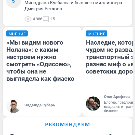
5
Минздрава Кузбасса и бывшего миллионера
Дмитрия Беглова
4 986
15
МНЕНИЕ
МНЕНИЕ
«Мы видим нового
Наследие, кото
Нолана»: с каким
чудом не разва
настроем нужно
транспортный э
смотреть «Одиссею»,
разнес миф о «
чтобы она не
советских доро
выглядела как фиаско
Олег Арефьев
Блогер, предприн
Надежда Губарь
владелец в тран
бизнесе
РЕКОМЕНДУЕМ