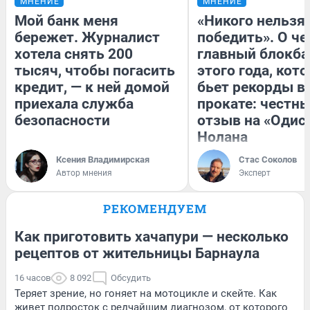
МНЕНИЕ
МНЕНИЕ
Мой банк меня
«Никого нельзя
бережет. Журналист
победить». О ч
хотела снять 200
главный блокба
тысяч, чтобы погасить
этого года, кот
кредит, — к ней домой
бьет рекорды в
приехала служба
прокате: честн
безопасности
отзыв на «Одис
Нолана
Ксения Владимирская
Стас Соколов
Автор мнения
Эксперт
РЕКОМЕНДУЕМ
Как приготовить хачапури — несколько
рецептов от жительницы Барнаула
16 часов
8 092
Обсудить
Теряет зрение, но гоняет на мотоцикле и скейте. Как
живет подросток с редчайшим диагнозом, от которого