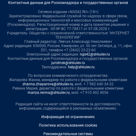
Контактные данные для Роскомнадзора и государственных органов
Сетевое издание «NGS42.RU» (18+)
Зарегистрировано Федеральной службой по надзору в сфере связи,
информационных технологий и массовых коммуникаций
(Роскомнадзор). Регистрационный номер и дата принятия решения о
регистрации - ЭЛ № ФС 77-78817 от 07.08.2020 г.
Учредитель: Общество с ограниченной ответственностью "ИНТЕРНЕТ
ТЕХНОЛОГИИ"
Главный редактор: Левчук Александр Николаевич
Адрес редакции: 650000, Россия, Кемерово, ул. 50 лет Октября, д. 11, офис
201, телефон +7 (3842) 23-22-60
Электронный адрес редакции:
ngs42@shkulev.ru
Контактные данные для Роскомнадзора и государственных органов:
juristnsk@shkulev.ru
Техподдержка:
help@shkulev.ru
По вопросам коммерческого сотрудничества:
Жапарова Жанна, менеджер по работе с федеральными клиентами
zhanna.zhaparova@shkulev.ru
, моб. + 7 982 640 34 32
Ревина Мария, директор по работе с федеральными клиентами
mariya.revina@shkulev.ru
, моб. +7 910 402 4056
Редакция сайта не несет ответственности за достоверность
информации, содержащейся в рекламных объявлениях.
Информация об ограничениях
Политика использования cookies
Рекомендательные системы