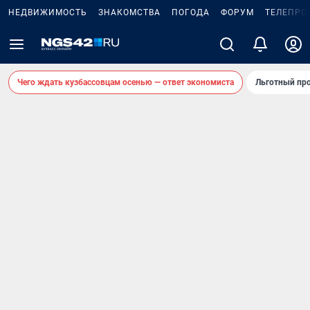
НЕДВИЖИМОСТЬ
ЗНАКОМСТВА
ПОГОДА
ФОРУМ
ТЕЛЕПРО
Чего ждать кузбассовцам осенью — ответ экономиста
Льготный про