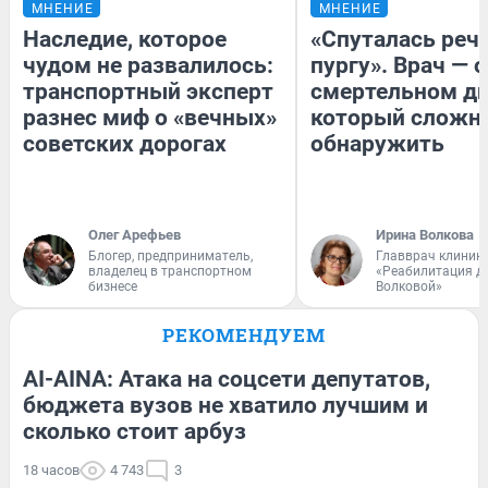
МНЕНИЕ
МНЕНИЕ
Наследие, которое
«Спуталась речь
чудом не развалилось:
пургу». Врач — о
транспортный эксперт
смертельном ди
разнес миф о «вечных»
который сложн
советских дорогах
обнаружить
Олег Арефьев
Ирина Волкова
Блогер, предприниматель,
Главврач клиник
владелец в транспортном
«Реабилитация д
бизнесе
Волковой»
РЕКОМЕНДУЕМ
AI-AINA: Атака на соцсети депутатов,
бюджета вузов не хватило лучшим и
сколько стоит арбуз
18 часов
4 743
3