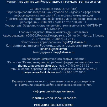
Контактные данные для Роскомнадзора и государственных органов
Сетевое издание «NGS42.RU» (18+)
Зарегистрировано Федеральной службой по надзору в сфере связи,
информационных технологий и массовых коммуникаций
(Роскомнадзор). Регистрационный номер и дата принятия решения о
регистрации - ЭЛ № ФС 77-78817 от 07.08.2020 г.
Учредитель: Общество с ограниченной ответственностью "ИНТЕРНЕТ
ТЕХНОЛОГИИ"
Главный редактор: Левчук Александр Николаевич
Адрес редакции: 650000, Россия, Кемерово, ул. 50 лет Октября, д. 11, офис
201, телефон +7 (3842) 23-22-60
Электронный адрес редакции:
ngs42@shkulev.ru
Контактные данные для Роскомнадзора и государственных органов:
juristnsk@shkulev.ru
Техподдержка:
help@shkulev.ru
По вопросам коммерческого сотрудничества:
Жапарова Жанна, менеджер по работе с федеральными клиентами
zhanna.zhaparova@shkulev.ru
, моб. + 7 982 640 34 32
Ревина Мария, директор по работе с федеральными клиентами
mariya.revina@shkulev.ru
, моб. +7 910 402 4056
Редакция сайта не несет ответственности за достоверность
информации, содержащейся в рекламных объявлениях.
Информация об ограничениях
Политика использования cookies
Рекомендательные системы