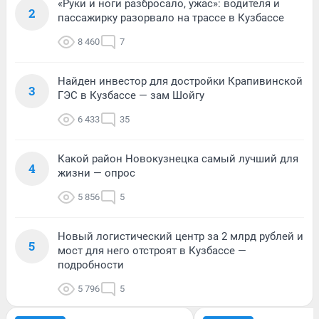
«Руки и ноги разбросало, ужас»: водителя и
2
пассажирку разорвало на трассе в Кузбассе
8 460
7
Найден инвестор для достройки Крапивинской
3
ГЭС в Кузбассе — зам Шойгу
6 433
35
Какой район Новокузнецка самый лучший для
4
жизни — опрос
5 856
5
Новый логистический центр за 2 млрд рублей и
5
мост для него отстроят в Кузбассе —
подробности
5 796
5