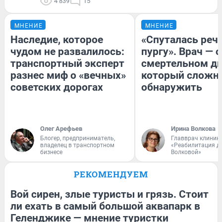
4 839
15
МНЕНИЕ
МНЕНИЕ
Наследие, которое
«Спуталась речь
чудом не развалилось:
пургу». Врач — о
транспортный эксперт
смертельном ди
разнес миф о «вечных»
который сложн
советских дорогах
обнаружить
Олег Арефьев
Ирина Волкова
Блогер, предприниматель,
Главврач клиник
владелец в транспортном
«Реабилитация д
бизнесе
Волковой»
РЕКОМЕНДУЕМ
Вой сирен, злые туристы и грязь. Стоит
ли ехать в самый большой аквапарк в
Геленджике — мнение туристки