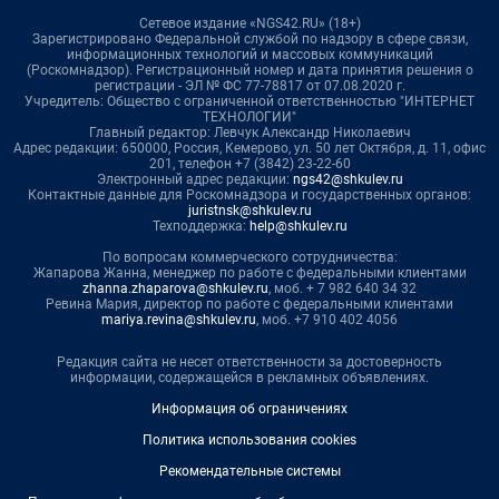
Сетевое издание «NGS42.RU» (18+)
Зарегистрировано Федеральной службой по надзору в сфере связи,
информационных технологий и массовых коммуникаций
(Роскомнадзор). Регистрационный номер и дата принятия решения о
регистрации - ЭЛ № ФС 77-78817 от 07.08.2020 г.
Учредитель: Общество с ограниченной ответственностью "ИНТЕРНЕТ
ТЕХНОЛОГИИ"
Главный редактор: Левчук Александр Николаевич
Адрес редакции: 650000, Россия, Кемерово, ул. 50 лет Октября, д. 11, офис
201, телефон +7 (3842) 23-22-60
Электронный адрес редакции:
ngs42@shkulev.ru
Контактные данные для Роскомнадзора и государственных органов:
juristnsk@shkulev.ru
Техподдержка:
help@shkulev.ru
По вопросам коммерческого сотрудничества:
Жапарова Жанна, менеджер по работе с федеральными клиентами
zhanna.zhaparova@shkulev.ru
, моб. + 7 982 640 34 32
Ревина Мария, директор по работе с федеральными клиентами
mariya.revina@shkulev.ru
, моб. +7 910 402 4056
Редакция сайта не несет ответственности за достоверность
информации, содержащейся в рекламных объявлениях.
Информация об ограничениях
Политика использования cookies
Рекомендательные системы