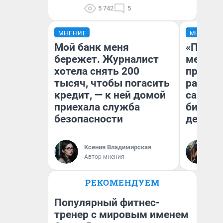
5 742
5
МНЕНИЕ
МНЕНИЕ
Мой банк меня
«Покуп
бережет. Журналист
мешке»
хотела снять 200
предпр
тысяч, чтобы погасить
рассказ
кредит, — к ней домой
самом 
приехала служба
бизнес
безопасности
дешевы
На
Ксения Владимирская
От
Автор мнения
де
РЕКОМЕНДУЕМ
Популярный фитнес-
тренер с мировым именем