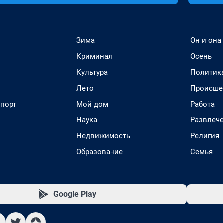
Зима
Он и она
Криминал
Осень
Культура
Политик
Лето
Происше
спорт
Мой дом
Работа
Наука
Развлеч
Недвижимость
Религия
Образование
Семья
Google Play