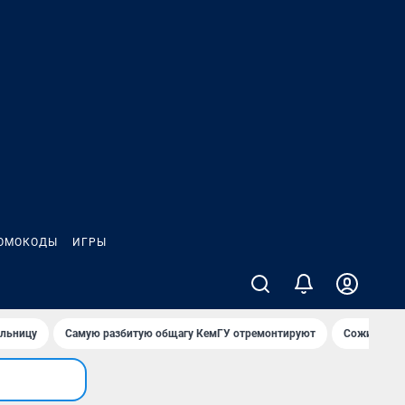
ОМОКОДЫ
ИГРЫ
ольницу
Самую разбитую общагу КемГУ отремонтируют
Сожительни