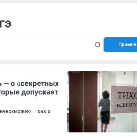
ЕГЭ
Примен
ь — о «секретных
торые допускает
 невозможно — как и