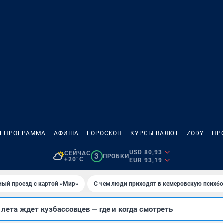
ЛЕПРОГРАММА
АФИША
ГОРОСКОП
КУРСЫ ВАЛЮТ
ZODY
ПР
USD 80,93
СЕЙЧАС
3
ПРОБКИ
+20°C
EUR 93,19
ный проезд с картой «Мир»
С чем люди приходят в кемеровскую психб
ета ждет кузбассовцев — где и когда смотреть