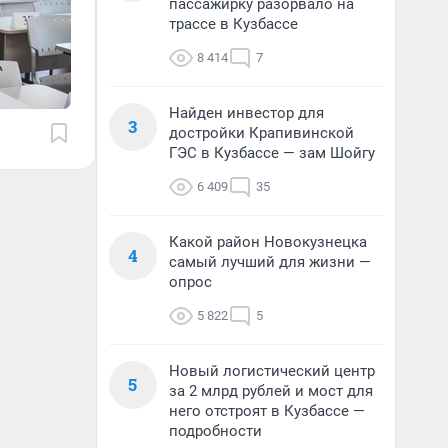
пассажирку разорвало на
трассе в Кузбассе
8 414
7
Найден инвестор для
3
достройки Крапивинской
ГЭС в Кузбассе — зам Шойгу
6 409
35
Какой район Новокузнецка
4
самый лучший для жизни —
опрос
5 822
5
Новый логистический центр
5
за 2 млрд рублей и мост для
него отстроят в Кузбассе —
подробности