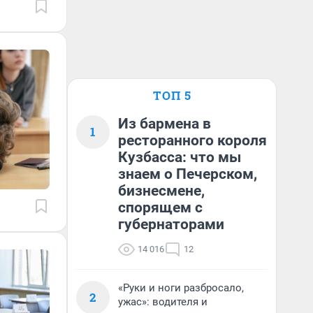
ТОП 5
Из бармена в
1
ресторанного короля
Кузбасса: что мы
знаем о Печерском,
бизнесмене,
спорящем с
губернаторами
14 016
12
«Руки и ноги разбросало,
2
ужас»: водителя и