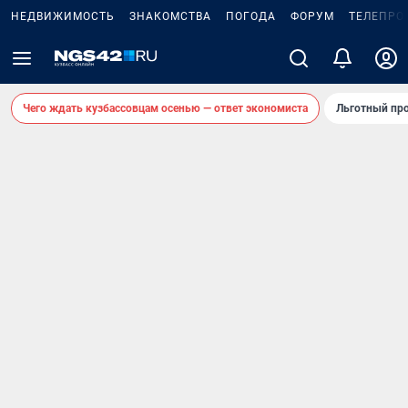
НЕДВИЖИМОСТЬ
ЗНАКОМСТВА
ПОГОДА
ФОРУМ
ТЕЛЕПРО
Чего ждать кузбассовцам осенью — ответ экономиста
Льготный про