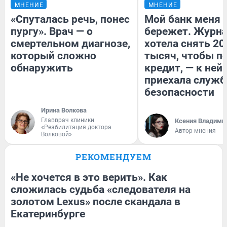
МНЕНИЕ
МНЕНИЕ
«Спуталась речь, понес
Мой банк меня
пургу». Врач — о
бережет. Журн
смертельном диагнозе,
хотела снять 20
который сложно
тысяч, чтобы п
обнаружить
кредит, — к ней
приехала служб
безопасности
Ирина Волкова
Главврач клиники
Ксения Владими
«Реабилитация доктора
Автор мнения
Волковой»
РЕКОМЕНДУЕМ
«Не хочется в это верить». Как
сложилась судьба «следователя на
золотом Lexus» после скандала в
Екатеринбурге