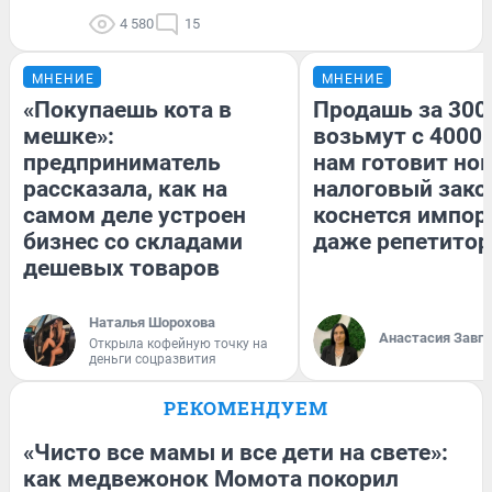
4 580
15
МНЕНИЕ
МНЕНИЕ
«Покупаешь кота в
Продашь за 3000
мешке»:
возьмут с 4000.
предприниматель
нам готовит но
рассказала, как на
налоговый зако
самом деле устроен
коснется импор
бизнес со складами
даже репетитор
дешевых товаров
Наталья Шорохова
Анастасия Завг
Открыла кофейную точку на
деньги соцразвития
РЕКОМЕНДУЕМ
«Чисто все мамы и все дети на свете»:
как медвежонок Момота покорил