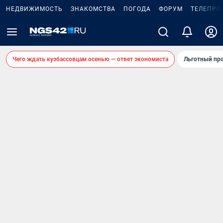
НЕДВИЖИМОСТЬ
ЗНАКОМСТВА
ПОГОДА
ФОРУМ
ТЕЛЕПРО
Чего ждать кузбассовцам осенью — ответ экономиста
Льготный про