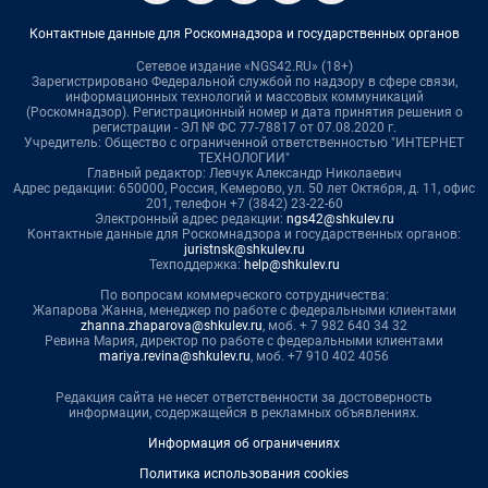
Контактные данные для Роскомнадзора и государственных органов
Сетевое издание «NGS42.RU» (18+)
Зарегистрировано Федеральной службой по надзору в сфере связи,
информационных технологий и массовых коммуникаций
(Роскомнадзор). Регистрационный номер и дата принятия решения о
регистрации - ЭЛ № ФС 77-78817 от 07.08.2020 г.
Учредитель: Общество с ограниченной ответственностью "ИНТЕРНЕТ
ТЕХНОЛОГИИ"
Главный редактор: Левчук Александр Николаевич
Адрес редакции: 650000, Россия, Кемерово, ул. 50 лет Октября, д. 11, офис
201, телефон +7 (3842) 23-22-60
Электронный адрес редакции:
ngs42@shkulev.ru
Контактные данные для Роскомнадзора и государственных органов:
juristnsk@shkulev.ru
Техподдержка:
help@shkulev.ru
По вопросам коммерческого сотрудничества:
Жапарова Жанна, менеджер по работе с федеральными клиентами
zhanna.zhaparova@shkulev.ru
, моб. + 7 982 640 34 32
Ревина Мария, директор по работе с федеральными клиентами
mariya.revina@shkulev.ru
, моб. +7 910 402 4056
Редакция сайта не несет ответственности за достоверность
информации, содержащейся в рекламных объявлениях.
Информация об ограничениях
Политика использования cookies