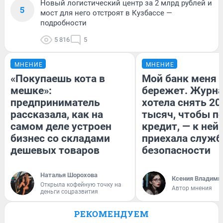
Новый логистический центр за 2 млрд рублей и
5
мост для него отстроят в Кузбассе —
подробности
5 816
5
МНЕНИЕ
МНЕНИЕ
«Покупаешь кота в
Мой банк меня
мешке»:
бережет. Журн
предприниматель
хотела снять 20
рассказала, как на
тысяч, чтобы п
самом деле устроен
кредит, — к ней
бизнес со складами
приехала служб
дешевых товаров
безопасности
Наталья Шорохова
Ксения Владими
Открыла кофейную точку на
Автор мнения
деньги соцразвития
РЕКОМЕНДУЕМ