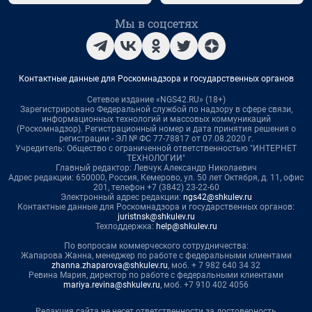
Мы в соцсетях
Контактные данные для Роскомнадзора и государственных органов
Сетевое издание «NGS42.RU» (18+)
Зарегистрировано Федеральной службой по надзору в сфере связи,
информационных технологий и массовых коммуникаций
(Роскомнадзор). Регистрационный номер и дата принятия решения о
регистрации - ЭЛ № ФС 77-78817 от 07.08.2020 г.
Учредитель: Общество с ограниченной ответственностью "ИНТЕРНЕТ
ТЕХНОЛОГИИ"
Главный редактор: Левчук Александр Николаевич
Адрес редакции: 650000, Россия, Кемерово, ул. 50 лет Октября, д. 11, офис
201, телефон +7 (3842) 23-22-60
Электронный адрес редакции:
ngs42@shkulev.ru
Контактные данные для Роскомнадзора и государственных органов:
juristnsk@shkulev.ru
Техподдержка:
help@shkulev.ru
По вопросам коммерческого сотрудничества:
Жапарова Жанна, менеджер по работе с федеральными клиентами
zhanna.zhaparova@shkulev.ru
, моб. + 7 982 640 34 32
Ревина Мария, директор по работе с федеральными клиентами
mariya.revina@shkulev.ru
, моб. +7 910 402 4056
Редакция сайта не несет ответственности за достоверность