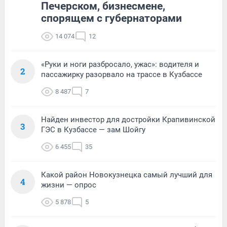
Печерском, бизнесмене,
спорящем с губернаторами
14 074
12
«Руки и ноги разбросало, ужас»: водителя и
2
пассажирку разорвало на трассе в Кузбассе
8 487
7
Найден инвестор для достройки Крапивинской
3
ГЭС в Кузбассе — зам Шойгу
6 455
35
Какой район Новокузнецка самый лучший для
4
жизни — опрос
5 878
5