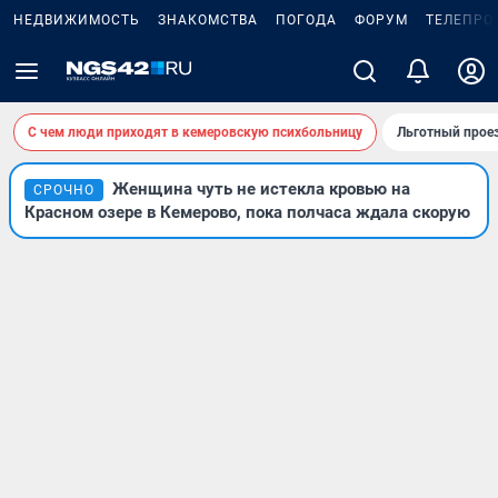
НЕДВИЖИМОСТЬ
ЗНАКОМСТВА
ПОГОДА
ФОРУМ
ТЕЛЕПРО
С чем люди приходят в кемеровскую психбольницу
Льготный проез
Женщина чуть не истекла кровью на
СРОЧНО
Красном озере в Кемерово, пока полчаса ждала скорую