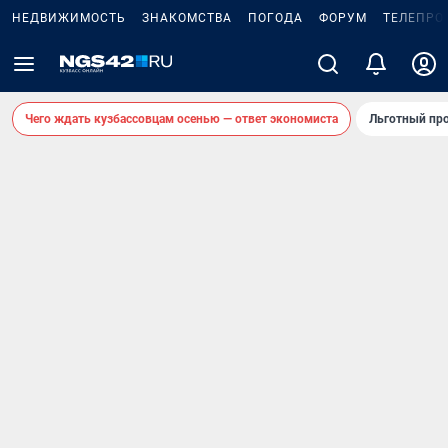
НЕДВИЖИМОСТЬ
ЗНАКОМСТВА
ПОГОДА
ФОРУМ
ТЕЛЕПРО
Чего ждать кузбассовцам осенью — ответ экономиста
Льготный про