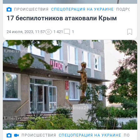
ПРОИСШЕСТВИЯ
СПЕЦОПЕРАЦИЯ НА УКРАИНЕ
ПОДРОБНО
17 беспилотников атаковали Крым
24 июля, 2023, 11:57
1 421
1
ПРОИСШЕСТВИЯ
СПЕЦОПЕРАЦИЯ НА УКРАИНЕ
ПОДРО