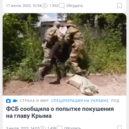
17 июля, 2023, 10:54
1 533
Обсудить
СТРАНА И МИР
СПЕЦОПЕРАЦИЯ НА УКРАИНЕ
ПОДРОБ
ФСБ сообщила о попытке покушения
на главу Крыма
3 июля, 2023, 14:02
1 438
Обсудить