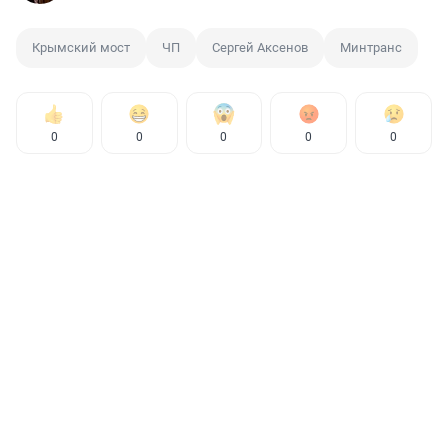
Крымский мост
ЧП
Сергей Аксенов
Минтранс
0
0
0
0
0