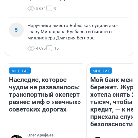
5 684
9
Наручники вместо Rolex: как судили экс-
5
главу Минздрава Кузбасса и бывшего
миллионера Дмитрия Беглова
4 696
15
МНЕНИЕ
МНЕНИЕ
Наследие, которое
Мой банк меня
чудом не развалилось:
бережет. Журн
транспортный эксперт
хотела снять 2
разнес миф о «вечных»
тысяч, чтобы п
советских дорогах
кредит, — к не
приехала служ
безопасности
Олег Арефьев