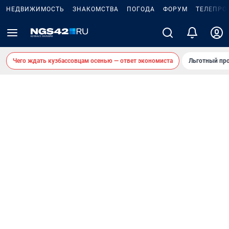
НЕДВИЖИМОСТЬ
ЗНАКОМСТВА
ПОГОДА
ФОРУМ
ТЕЛЕПРО
Чего ждать кузбассовцам осенью — ответ экономиста
Льготный про