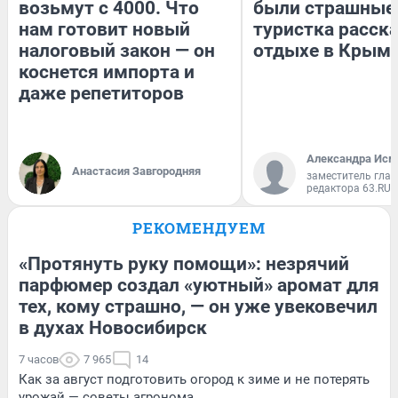
возьмут с 4000. Что
были страшные
нам готовит новый
туристка расска
налоговый закон — он
отдыхе в Крым
коснется импорта и
даже репетиторов
Александра Исм
Анастасия Завгородняя
заместитель глав
редактора 63.RU
РЕКОМЕНДУЕМ
«Протянуть руку помощи»: незрячий
парфюмер создал «уютный» аромат для
тех, кому страшно, — он уже увековечил
в духах Новосибирск
7 часов
7 965
14
Как за август подготовить огород к зиме и не потерять
урожай — советы агронома