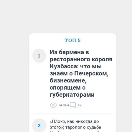
ТОП 5
Из бармена в
1
ресторанного короля
Кузбасса: что мы
знаем о Печерском,
бизнесмене,
спорящем с
губернаторами
14 364
12
«Плохо, как никогда до
2
этого»: таролог о судьбе