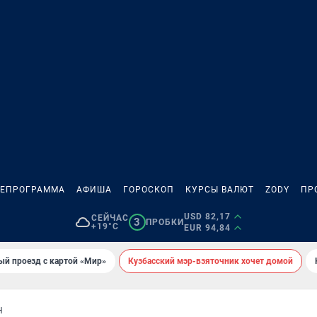
ЛЕПРОГРАММА
АФИША
ГОРОСКОП
КУРСЫ ВАЛЮТ
ZODY
ПР
USD 82,17
СЕЙЧАС
3
ПРОБКИ
+19°C
EUR 94,84
ый проезд с картой «Мир»
Кузбасский мэр-взяточник хочет домой
Н