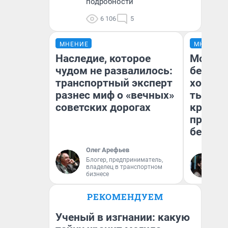
подробности
6 106
5
МНЕНИЕ
МНЕНИЕ
Наследие, которое
Мой ба
чудом не развалилось:
береже
транспортный эксперт
хотела 
разнес миф о «вечных»
тысяч,
советских дорогах
кредит,
приеха
безопа
Олег Арефьев
Блогер, предприниматель,
Кс
владелец в транспортном
Ав
бизнесе
РЕКОМЕНДУЕМ
Ученый в изгнании: какую