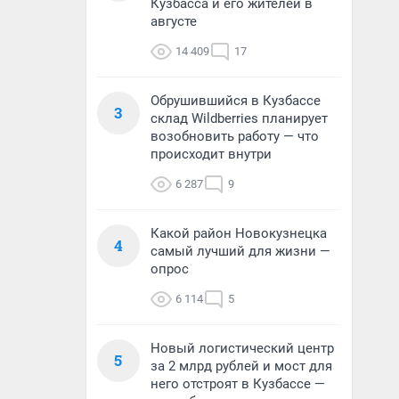
Кузбасса и его жителей в
августе
14 409
17
Обрушившийся в Кузбассе
3
склад Wildberries планирует
возобновить работу — что
происходит внутри
6 287
9
Какой район Новокузнецка
4
самый лучший для жизни —
опрос
6 114
5
Новый логистический центр
5
за 2 млрд рублей и мост для
него отстроят в Кузбассе —