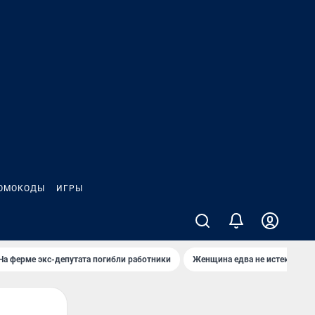
ОМОКОДЫ
ИГРЫ
На ферме экс-депутата погибли работники
Женщина едва не истекла кро