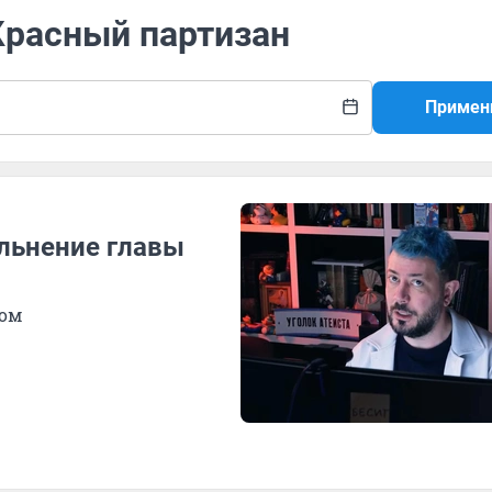
Красный партизан
Примен
льнение главы
ком