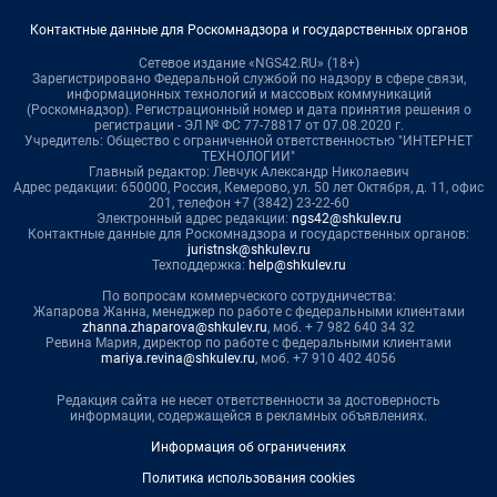
Контактные данные для Роскомнадзора и государственных органов
Сетевое издание «NGS42.RU» (18+)
Зарегистрировано Федеральной службой по надзору в сфере связи,
информационных технологий и массовых коммуникаций
(Роскомнадзор). Регистрационный номер и дата принятия решения о
регистрации - ЭЛ № ФС 77-78817 от 07.08.2020 г.
Учредитель: Общество с ограниченной ответственностью "ИНТЕРНЕТ
ТЕХНОЛОГИИ"
Главный редактор: Левчук Александр Николаевич
Адрес редакции: 650000, Россия, Кемерово, ул. 50 лет Октября, д. 11, офис
201, телефон +7 (3842) 23-22-60
Электронный адрес редакции:
ngs42@shkulev.ru
Контактные данные для Роскомнадзора и государственных органов:
juristnsk@shkulev.ru
Техподдержка:
help@shkulev.ru
По вопросам коммерческого сотрудничества:
Жапарова Жанна, менеджер по работе с федеральными клиентами
zhanna.zhaparova@shkulev.ru
, моб. + 7 982 640 34 32
Ревина Мария, директор по работе с федеральными клиентами
mariya.revina@shkulev.ru
, моб. +7 910 402 4056
Редакция сайта не несет ответственности за достоверность
информации, содержащейся в рекламных объявлениях.
Информация об ограничениях
Политика использования cookies