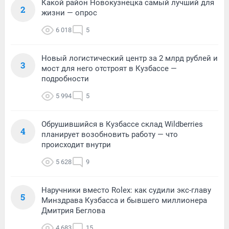
Какой район Новокузнецка самый лучший для
2
жизни — опрос
6 018
5
Новый логистический центр за 2 млрд рублей и
3
мост для него отстроят в Кузбассе —
подробности
5 994
5
Обрушившийся в Кузбассе склад Wildberries
4
планирует возобновить работу — что
происходит внутри
5 628
9
Наручники вместо Rolex: как судили экс-главу
5
Минздрава Кузбасса и бывшего миллионера
Дмитрия Беглова
4 683
15