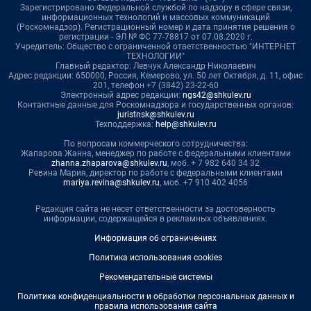
Зарегистрировано Федеральной службой по надзору в сфере связи,
информационных технологий и массовых коммуникаций
(Роскомнадзор). Регистрационный номер и дата принятия решения о
регистрации - ЭЛ № ФС 77-78817 от 07.08.2020 г.
Учредитель: Общество с ограниченной ответственностью "ИНТЕРНЕТ
ТЕХНОЛОГИИ"
Главный редактор: Левчук Александр Николаевич
Адрес редакции: 650000, Россия, Кемерово, ул. 50 лет Октября, д. 11, офис
201, телефон +7 (3842) 23-22-60
Электронный адрес редакции:
ngs42@shkulev.ru
Контактные данные для Роскомнадзора и государственных органов:
juristnsk@shkulev.ru
Техподдержка:
help@shkulev.ru
По вопросам коммерческого сотрудничества:
Жапарова Жанна, менеджер по работе с федеральными клиентами
zhanna.zhaparova@shkulev.ru
, моб. + 7 982 640 34 32
Ревина Мария, директор по работе с федеральными клиентами
mariya.revina@shkulev.ru
, моб. +7 910 402 4056
Редакция сайта не несет ответственности за достоверность
информации, содержащейся в рекламных объявлениях.
Информация об ограничениях
Политика использования cookies
Рекомендательные системы
Политика конфиденциальности и обработки персональных данных и
правила использования сайта