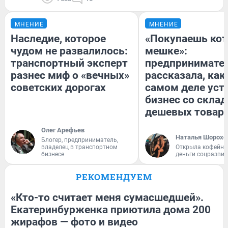
МНЕНИЕ
МНЕНИЕ
Наследие, которое
«Покупаешь кот
чудом не развалилось:
мешке»:
транспортный эксперт
предпринимате
разнес миф о «вечных»
рассказала, как
советских дорогах
самом деле уст
бизнес со скла
дешевых товар
Олег Арефьев
Наталья Шорохо
Блогер, предприниматель,
владелец в транспортном
Открыла кофейну
бизнесе
деньги соцразви
РЕКОМЕНДУЕМ
«Кто-то считает меня сумасшедшей».
Екатеринбурженка приютила дома 200
жирафов — фото и видео