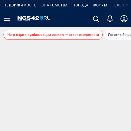
НЕДВИЖИМОСТЬ
ЗНАКОМСТВА
ПОГОДА
ФОРУМ
ТЕЛЕПРО
Чего ждать кузбассовцам осенью — ответ экономиста
Льготный про