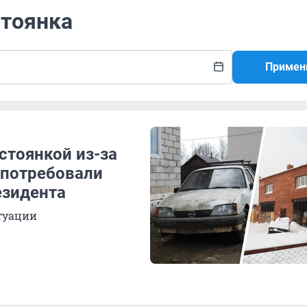
стоянка
Примен
стоянкой из-за
и потребовали
езидента
итуации