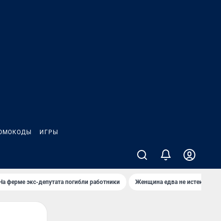
ОМОКОДЫ
ИГРЫ
На ферме экс-депутата погибли работники
Женщина едва не истекла кро