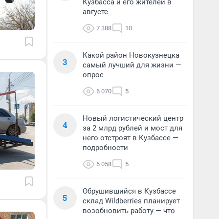
Кузбасса и его жителей в
августе
7 388
10
Какой район Новокузнецка
3
самый лучший для жизни —
опрос
6 070
5
Новый логистический центр
4
за 2 млрд рублей и мост для
него отстроят в Кузбассе —
подробности
6 058
5
Обрушившийся в Кузбассе
5
склад Wildberries планирует
возобновить работу — что