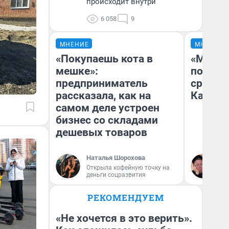
происходит внутри
6 058
9
МНЕНИЕ
МНЕНИЕ
«Покупаешь кота в
«Машин
мешке»:
полете
предприниматель
сравни
рассказала, как на
Казахс
самом деле устроен
бизнес со складами
дешевых товаров
Наталья Шорохова
Ан
Открыла кофейную точку на
деньги соцразвития
РЕКОМЕНДУЕМ
«Не хочется в это верить».