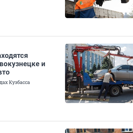
аходятся
вокузнецке и
вто
дах Кузбасса