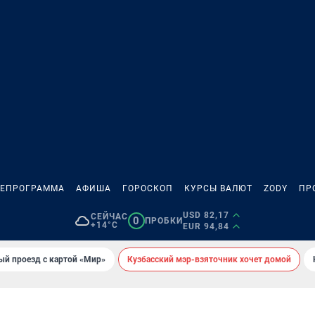
ЛЕПРОГРАММА
АФИША
ГОРОСКОП
КУРСЫ ВАЛЮТ
ZODY
ПР
USD 82,17
СЕЙЧАС
0
ПРОБКИ
+14°C
EUR 94,84
ый проезд с картой «Мир»
Кузбасский мэр-взяточник хочет домой