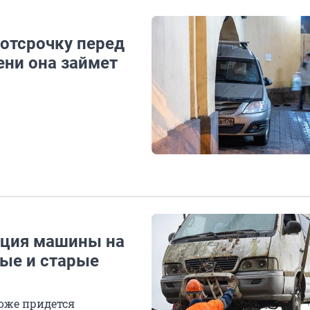
отсрочку перед
ени она займет
ация машины на
ые и старые
тоже придется