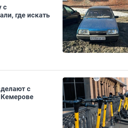
 с
ли, где искать
сделают с
 Кемерове