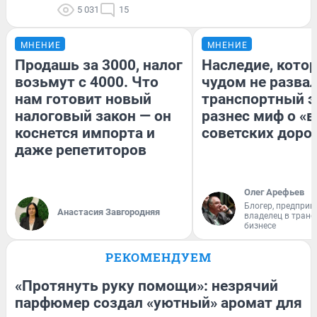
5 031
15
МНЕНИЕ
МНЕНИЕ
Продашь за 3000, налог
Наследие, кото
возьмут с 4000. Что
чудом не разва
нам готовит новый
транспортный э
налоговый закон — он
разнес миф о «
коснется импорта и
советских доро
даже репетиторов
Олег Арефьев
Блогер, предприн
Анастасия Завгородняя
владелец в тран
бизнесе
РЕКОМЕНДУЕМ
«Протянуть руку помощи»: незрячий
парфюмер создал «уютный» аромат для