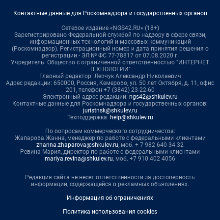
Контактные данные для Роскомнадзора и государственных органов
Сетевое издание «NGS42.RU» (18+)
Зарегистрировано Федеральной службой по надзору в сфере связи,
информационных технологий и массовых коммуникаций
(Роскомнадзор). Регистрационный номер и дата принятия решения о
регистрации - ЭЛ № ФС 77-78817 от 07.08.2020 г.
Учредитель: Общество с ограниченной ответственностью "ИНТЕРНЕТ
ТЕХНОЛОГИИ"
Главный редактор: Левчук Александр Николаевич
Адрес редакции: 650000, Россия, Кемерово, ул. 50 лет Октября, д. 11, офис
201, телефон +7 (3842) 23-22-60
Электронный адрес редакции:
ngs42@shkulev.ru
Контактные данные для Роскомнадзора и государственных органов:
juristnsk@shkulev.ru
Техподдержка:
help@shkulev.ru
По вопросам коммерческого сотрудничества:
Жапарова Жанна, менеджер по работе с федеральными клиентами
zhanna.zhaparova@shkulev.ru
, моб. + 7 982 640 34 32
Ревина Мария, директор по работе с федеральными клиентами
mariya.revina@shkulev.ru
, моб. +7 910 402 4056
Редакция сайта не несет ответственности за достоверность
информации, содержащейся в рекламных объявлениях.
Информация об ограничениях
Политика использования cookies