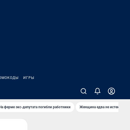
ОМОКОДЫ
ИГРЫ
На ферме экс-депутата погибли работники
Женщина едва не истекла кро