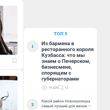
ТОП 5
Из бармена в
1
ресторанного короля
Кузбасса: что мы
знаем о Печерском,
бизнесмене,
спорящем с
губернаторами
14 224
12
Какой район Новокузнецка
2
самый лучший для жизни —