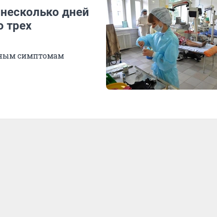
 несколько дней
о трех
асным симптомам