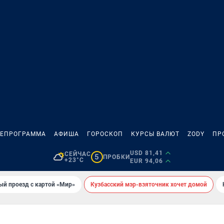
ЛЕПРОГРАММА
АФИША
ГОРОСКОП
КУРСЫ ВАЛЮТ
ZODY
ПР
USD 81,41
СЕЙЧАС
5
ПРОБКИ
+23°C
EUR 94,06
ый проезд с картой «Мир»
Кузбасский мэр-взяточник хочет домой