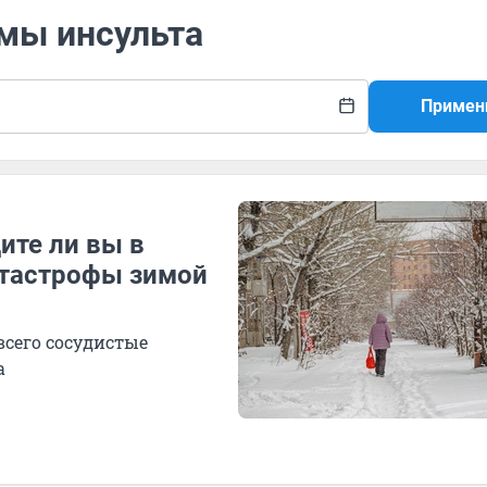
омы инсульта
Примен
ите ли вы в
атастрофы зимой
всего сосудистые
а