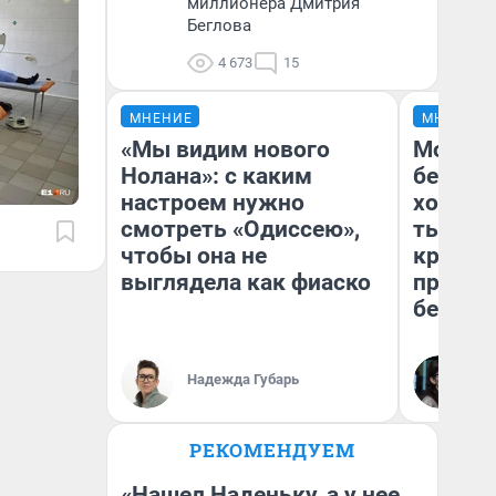
миллионера Дмитрия
Беглова
4 673
15
МНЕНИЕ
МНЕНИЕ
«Мы видим нового
Мой ба
Нолана»: с каким
береже
настроем нужно
хотела 
смотреть «Одиссею»,
тысяч,
чтобы она не
кредит,
выглядела как фиаско
приеха
безопа
Кс
Надежда Губарь
Ав
РЕКОМЕНДУЕМ
«Нашел Наденьку, а у нее