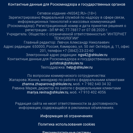
Контактные данные для Роскомнадзора и государственных органов
Сетевое издание «NGS42.RU» (18+)
Зарегистрировано Федеральной службой по надзору в сфере связи,
информационных технологий и массовых коммуникаций
(Роскомнадзор). Регистрационный номер и дата принятия решения о
регистрации - ЭЛ № ФС 77-78817 от 07.08.2020 г.
Учредитель: Общество с ограниченной ответственностью "ИНТЕРНЕТ
ТЕХНОЛОГИИ"
Главный редактор: Левчук Александр Николаевич
Адрес редакции: 650000, Россия, Кемерово, ул. 50 лет Октября, д. 11, офис
201, телефон +7 (3842) 23-22-60
Электронный адрес редакции:
ngs42@shkulev.ru
Контактные данные для Роскомнадзора и государственных органов:
juristnsk@shkulev.ru
Техподдержка:
help@shkulev.ru
По вопросам коммерческого сотрудничества:
Жапарова Жанна, менеджер по работе с федеральными клиентами
zhanna.zhaparova@shkulev.ru
, моб. + 7 982 640 34 32
Ревина Мария, директор по работе с федеральными клиентами
mariya.revina@shkulev.ru
, моб. +7 910 402 4056
Редакция сайта не несет ответственности за достоверность
информации, содержащейся в рекламных объявлениях.
Информация об ограничениях
Политика использования cookies
Рекомендательные системы