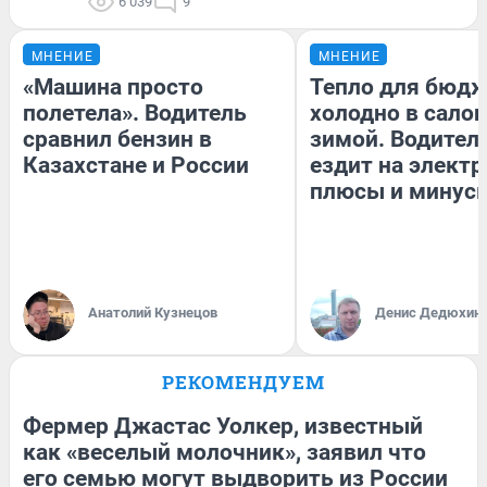
6 039
9
МНЕНИЕ
МНЕНИЕ
«Машина просто
Тепло для бюдж
полетела». Водитель
холодно в сало
сравнил бензин в
зимой. Водитель
Казахстане и России
ездит на электр
плюсы и минус
Анатолий Кузнецов
Денис Дедюхин
РЕКОМЕНДУЕМ
Фермер Джастас Уолкер, известный
как «веселый молочник», заявил что
его семью могут выдворить из России