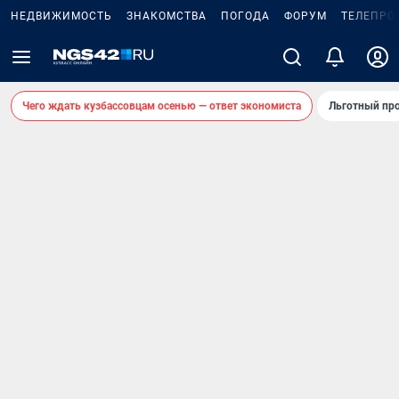
НЕДВИЖИМОСТЬ
ЗНАКОМСТВА
ПОГОДА
ФОРУМ
ТЕЛЕПРО
Чего ждать кузбассовцам осенью — ответ экономиста
Льготный про