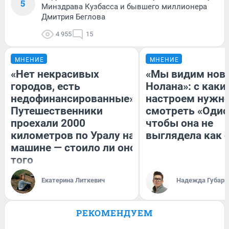
5
Минздрава Кузбасса и бывшего миллионера
Дмитрия Беглова
4 955
15
МНЕНИЕ
МНЕНИЕ
«Нет некрасивых
«Мы видим нов
городов, есть
Нолана»: с каки
недофинансированные».
настроем нужн
Путешественники
смотреть «Одис
проехали 2000
чтобы она не
километров по Уралу на
выглядела как 
машине — стоило ли оно
того
Екатерина Литкевич
Надежда Губарь
РЕКОМЕНДУЕМ