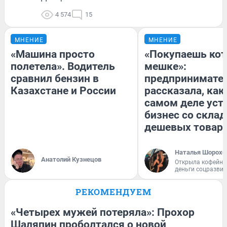
4 574
15
МНЕНИЕ
МНЕНИЕ
«Машина просто
«Покупаешь кот
полетела». Водитель
мешке»:
сравнил бензин в
предпринимате
Казахстане и России
рассказала, как
самом деле уст
бизнес со скла
дешевых товар
Наталья Шорохо
Анатолий Кузнецов
Открыла кофейну
деньги соцразви
РЕКОМЕНДУЕМ
«Четырех мужей потеряла»: Прохор
Шаляпин проболтался о новой