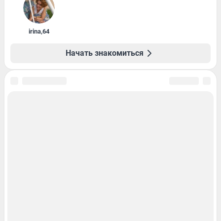
irina
,
64
Начать знакомиться