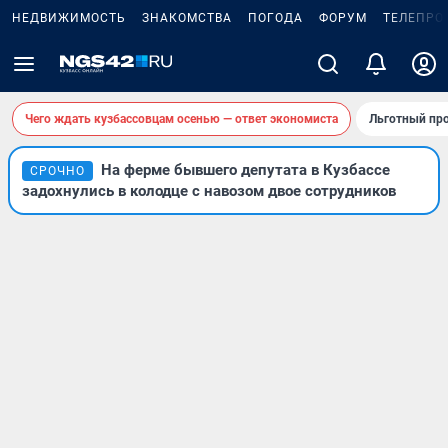
НЕДВИЖИМОСТЬ
ЗНАКОМСТВА
ПОГОДА
ФОРУМ
ТЕЛЕПРО
Чего ждать кузбассовцам осенью — ответ экономиста
Льготный про
На ферме бывшего депутата в Кузбассе
СРОЧНО
задохнулись в колодце с навозом двое сотрудников