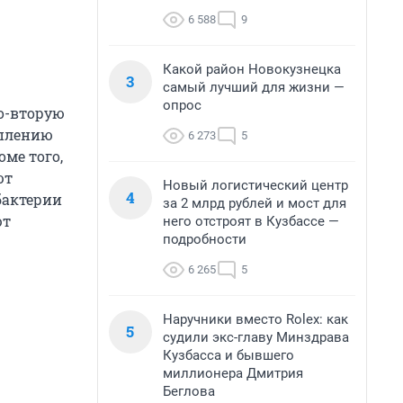
6 588
9
Какой район Новокузнецка
3
самый лучший для жизни —
опрос
Во-вторую
еплению
6 273
5
ме того,
ют
Новый логистический центр
4
бактерии
за 2 млрд рублей и мост для
ют
него отстроят в Кузбассе —
подробности
6 265
5
Наручники вместо Rolex: как
5
судили экс-главу Минздрава
Кузбасса и бывшего
миллионера Дмитрия
Беглова