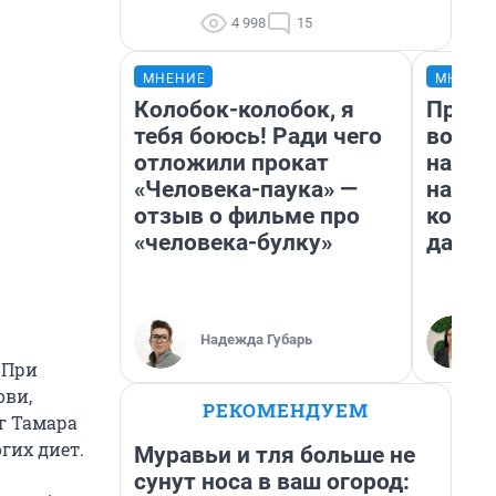
4 998
15
МНЕНИЕ
МНЕНИ
Колобок-колобок, я
Прода
тебя боюсь! Ради чего
возьм
отложили прокат
нам г
«Человека-паука» —
налог
отзыв о фильме про
косне
«человека-булку»
даже 
Надежда Губарь
 При
ови,
РЕКОМЕНДУЕМ
г Тамара
гих диет.
Муравьи и тля больше не
сунут носа в ваш огород: