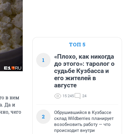
ТОП 5
«Плохо, как никогда
1
до этого»: таролог о
судьбе Кузбасса и
его жителей в
августе
15 245
24
то в нем
. Да и
чно, чего
Обрушившийся в Кузбассе
2
склад Wildberries планирует
возобновить работу — что
происходит внутри