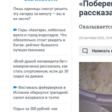
«Поберег
Лишь единицы смогут решить
рассказа
эту загадку за минуту — вы в
их числе?
Оказывается
Горы «Аватара», небесные
врата и город водопадов. Что
25 сентября 2022, 10:0
обязательно стоит увидеть в
Китае: рейтинг бывалого
путешественника
Написать
«Всей душой ненавидела бег»:
кемеровчанка рассказала, как
стать спортсменом, если до 30
сидел на диване
Фестиваль фейерверков в
Испании обернулся трагедией:
салют взорвался в толпе
Отдых за 300 рублей: как