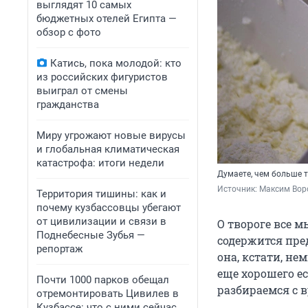
выглядят 10 самых
бюджетных отелей Египта —
обзор с фото
Катись, пока молодой: кто
из российских фигуристов
выиграл от смены
гражданства
Миру угрожают новые вирусы
и глобальная климатическая
катастрофа: итоги недели
Думаете, чем больше т
Источник: 
Максим Воро
Территория тишины: как и
почему кузбассовцы убегают
от цивилизации и связи в
О твороге все м
Поднебесные Зубья —
содержится пред
репортаж
она, кстати, не
еще хорошего ес
Почти 1000 парков обещал
разбираемся с 
отремонтировать Цивилев в
Кузбассе: что с ними сейчас