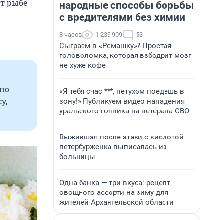
ет рыбе
народные способы борьбы
с вредителями без химии
ю
8 часов
1 239 909
53
Сыграем в «Ромашку»? Простая
головоломка, которая взбодрит мозг
не хуже кофе
 по
«Я тебя счас ***, петухом поедешь в
у,
зону!» Публикуем видео нападения
уральского гопника на ветерана СВО
Выжившая после атаки с кислотой
петербурженка выписалась из
больницы
Одна банка — три вкуса: рецепт
овощного ассорти на зиму для
жителей Архангельской области