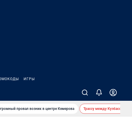
ОМОКОДЫ
ИГРЫ
громный провал возник в центре Кемерова
Трассу между Кузбассом и 