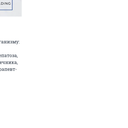
ганизму:
патоза,
ечника,
рапевт-