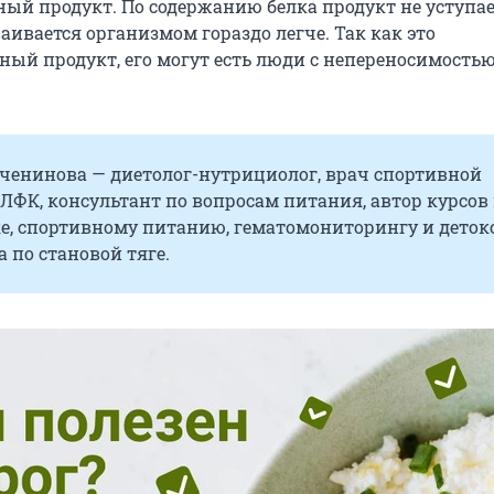
ый продукт. По содержанию белка продукт не уступа
ваивается организмом гораздо легче. Так как это
ый продукт, его могут есть люди с непереносимость
ченинова — диетолог-нутрициолог, врач спортивной
ФК, консультант по вопросам питания, автор курсов
е, спортивному питанию, гематомониторингу и детокс
а по становой тяге.