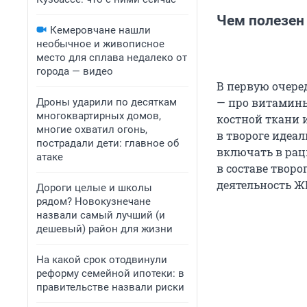
Чем полезен
Кемеровчане нашли
необычное и живописное
место для сплава недалеко от
города — видео
В первую очере
— про витамины
Дроны ударили по десяткам
многоквартирных домов,
костной ткани 
многие охватил огонь,
в твороге идеал
пострадали дети: главное об
включать в ра
атаке
в составе твор
деятельность Ж
Дороги целые и школы
рядом? Новокузнечане
назвали самый лучший (и
дешевый) район для жизни
На какой срок отодвинули
реформу семейной ипотеки: в
правительстве назвали риски