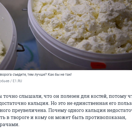
ворога съедите, тем лучше? Как бы не так!
бьев / E1.RU
ы точно слышали, что он полезен для костей, потому ч
остаточно кальция. Но это не единственная его польза
много преувеличена. Почему одного кальция недостато
ть в твороге и кому он может быть противопоказан,
врачами.