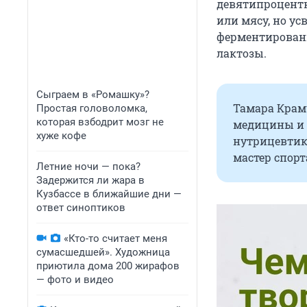
девятипроцентн
или мясу, но ус
ферментированн
лактозы.
Сыграем в «Ромашку»?
Тамара Крам
Простая головоломка,
которая взбодрит мозг не
медицины и Л
хуже кофе
нутрицевтик
мастер спорт
Летние ночи — пока?
Задержится ли жара в
Кузбассе в ближайшие дни —
ответ синоптиков
«Кто-то считает меня
сумасшедшей». Художница
приютила дома 200 жирафов
— фото и видео