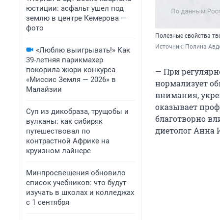
юстиции: асфальт ушел под
землю в центре Кемерова —
фото
Полезные свойства тв
Источник: 
Полина Авд
«Люблю выигрывать!» Как
39-летняя парикмахер
покорила жюри конкурса
— При регулярн
«Миссис Земля — 2026» в
нормализует об
Малайзии
внимания, укре
оказывает проф
Суп из дикобраза, трущобы и
благотворно вли
вулканы: как сибиряк
диетолог Анна 
путешествовал по
контрастной Африке на
круизном лайнере
Минпросвещения обновило
список учебников: что будут
изучать в школах и колледжах
с 1 сентября