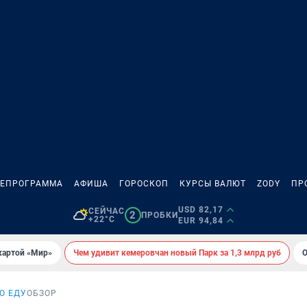
ЛЕПРОГРАММА
АФИША
ГОРОСКОП
КУРСЫ ВАЛЮТ
ZODY
ПР
USD 82,17
СЕЙЧАС
2
ПРОБКИ
+22°C
EUR 94,84
картой «Мир»
Чем удивит кемеровчан новый Парк за 1,3 млрд руб
О
О ЕДУ
ОБЗОР