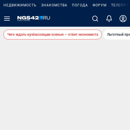
НЕДВИЖИМОСТЬ
ЗНАКОМСТВА
ПОГОДА
ФОРУМ
ТЕЛЕПРО
Чего ждать кузбассовцам осенью — ответ экономиста
Льготный про