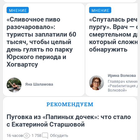
МНЕНИЕ
МНЕНИЕ
«Сливочное пиво
«Спуталась речь
разочаровало»:
пургу». Врач — о
туристы заплатили 60
смертельном ди
тысяч, чтобы целый
который сложн
день гулять по парку
обнаружить
Юрского периода и
Хогвартсу
Ирина Волкова
Главврач клиник
Яна Шаламова
«Реабилитация д
Волковой»
РЕКОМЕНДУЕМ
Пуговка из «Папиных дочек»: что стало
с Екатериной Старшовой
16 часов
1 758
Обсудить