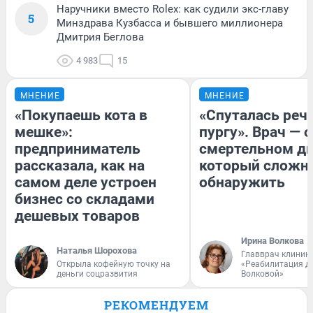
Наручники вместо Rolex: как судили экс-главу
5
Минздрава Кузбасса и бывшего миллионера
Дмитрия Беглова
4 983
15
МНЕНИЕ
МНЕНИЕ
«Покупаешь кота в
«Спуталась речь
мешке»:
пургу». Врач — о
предприниматель
смертельном ди
рассказала, как на
который сложн
самом деле устроен
обнаружить
бизнес со складами
дешевых товаров
Ирина Волкова
Наталья Шорохова
Главврач клиник
Открыла кофейную точку на
«Реабилитация д
деньги соцразвития
Волковой»
РЕКОМЕНДУЕМ