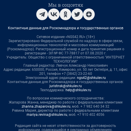
Мы в соцсетях
Контактные данные для Роскомнадзора и государственных органов
Сетевое издание «NGS42.RU» (18+)
Зарегистрировано Федеральной службой по надзору в сфере связи,
информационных технологий и массовых коммуникаций
(Роскомнадзор). Регистрационный номер и дата принятия решения о
регистрации - ЭЛ № ФС 77-78817 от 07.08.2020 г.
Учредитель: Общество с ограниченной ответственностью "ИНТЕРНЕТ
ТЕХНОЛОГИИ"
Главный редактор: Левчук Александр Николаевич
Адрес редакции: 650000, Россия, Кемерово, ул. 50 лет Октября, д. 11, офис
201, телефон +7 (3842) 23-22-60
Электронный адрес редакции:
ngs42@shkulev.ru
Контактные данные для Роскомнадзора и государственных органов:
juristnsk@shkulev.ru
Техподдержка:
help@shkulev.ru
По вопросам коммерческого сотрудничества:
Жапарова Жанна, менеджер по работе с федеральными клиентами
zhanna.zhaparova@shkulev.ru
, моб. + 7 982 640 34 32
Ревина Мария, директор по работе с федеральными клиентами
mariya.revina@shkulev.ru
, моб. +7 910 402 4056
Редакция сайта не несет ответственности за достоверность
информации, содержащейся в рекламных объявлениях.