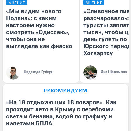
МНЕНИЕ
МНЕНИЕ
«Мы видим нового
«Сливочное пив
Нолана»: с каким
разочаровало»:
настроем нужно
туристы заплат
смотреть «Одиссею»,
тысяч, чтобы ц
чтобы она не
день гулять по 
выглядела как фиаско
Юрского период
Хогвартсу
Надежда Губарь
Яна Шаламова
РЕКОМЕНДУЕМ
«На 18 отдыхающих 18 поваров». Как
проходит лето в Крыму с перебоями
света и бензина, водой по графику и
налетами БПЛА