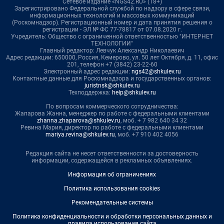
Сетевое издание «NGS42.RU» (18+)
Зарегистрировано Федеральной службой по надзору в сфере связи,
информационных технологий и массовых коммуникаций
(Роскомнадзор). Регистрационный номер и дата принятия решения о
регистрации - ЭЛ № ФС 77-78817 от 07.08.2020 г.
Учредитель: Общество с ограниченной ответственностью "ИНТЕРНЕТ
ТЕХНОЛОГИИ"
Главный редактор: Левчук Александр Николаевич
Адрес редакции: 650000, Россия, Кемерово, ул. 50 лет Октября, д. 11, офис
201, телефон +7 (3842) 23-22-60
Электронный адрес редакции:
ngs42@shkulev.ru
Контактные данные для Роскомнадзора и государственных органов:
juristnsk@shkulev.ru
Техподдержка:
help@shkulev.ru
По вопросам коммерческого сотрудничества:
Жапарова Жанна, менеджер по работе с федеральными клиентами
zhanna.zhaparova@shkulev.ru
, моб. + 7 982 640 34 32
Ревина Мария, директор по работе с федеральными клиентами
mariya.revina@shkulev.ru
, моб. +7 910 402 4056
Редакция сайта не несет ответственности за достоверность
информации, содержащейся в рекламных объявлениях.
Информация об ограничениях
Политика использования cookies
Рекомендательные системы
Политика конфиденциальности и обработки персональных данных и
правила использования сайта