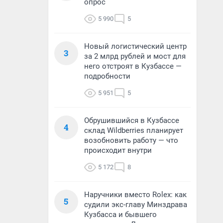
опрос
5 990
5
Новый логистический центр
3
за 2 млрд рублей и мост для
него отстроят в Кузбассе —
подробности
5 951
5
Обрушившийся в Кузбассе
4
склад Wildberries планирует
возобновить работу — что
происходит внутри
5 172
8
Наручники вместо Rolex: как
5
судили экс-главу Минздрава
Кузбасса и бывшего