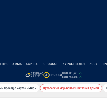
ЛЕПРОГРАММА
АФИША
ГОРОСКОП
КУРСЫ ВАЛЮТ
ZODY
ПР
USD 81,41
СЕЙЧАС
4
ПРОБКИ
+23°C
EUR 94,06
ый проезд с картой «Мир»
Кузбасский мэр-взяточник хочет домой