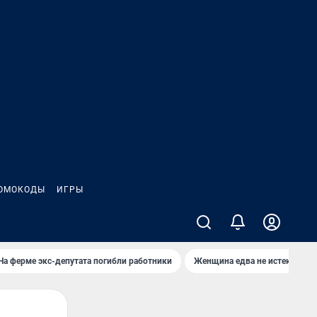
ОМОКОДЫ
ИГРЫ
На ферме экс-депутата погибли работники
Женщина едва не истекла кро