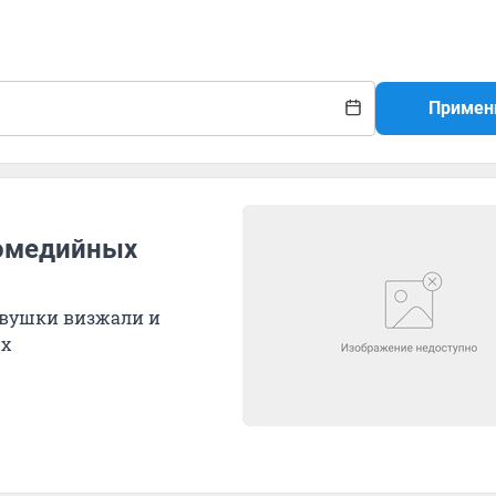
Примен
комедийных
девушки визжали и
ых