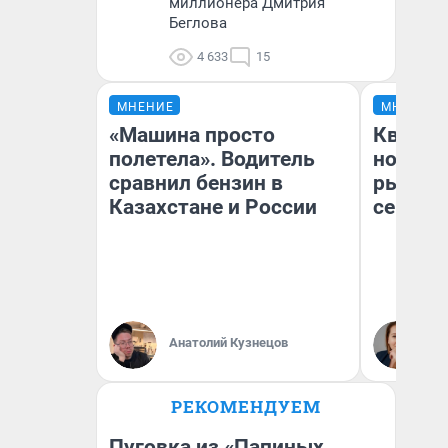
миллионера Дмитрия
Беглова
4 633
15
МНЕНИЕ
МНЕНИЕ
«Машина просто
Кварти
полетела». Водитель
но деш
сравнил бензин в
рынок 
Казахстане и России
сейчас
Ек
Анатолий Кузнецов
ди
не
РЕКОМЕНДУЕМ
Пуговка из «Папиных