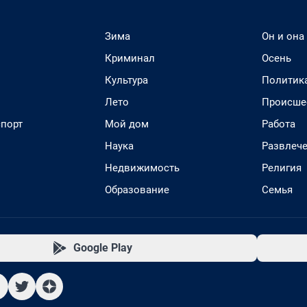
Зима
Он и она
Криминал
Осень
Культура
Политик
Лето
Происше
спорт
Мой дом
Работа
Наука
Развлеч
Недвижимость
Религия
Образование
Семья
Google Play