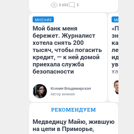
5 693
5
МНЕНИЕ
МНЕНИЕ
Мой банк меня
«Посту
бережет. Журналист
значит,
хотела снять 200
кардиох
тысяч, чтобы погасить
летним
кредит, — к ней домой
идею в
приехала служба
увольн
безопасности
хамств
Ро
Вы
ле
Ксения Владимирская
вм
Автор мнения
со
РЕКОМЕНДУЕМ
Медведицу Майю, жившую
на цепи в Приморье,