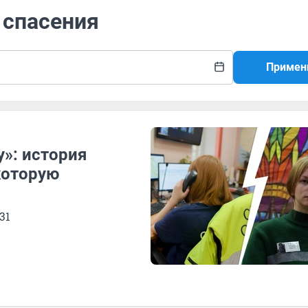
 спасения
Примен
у»: история
которую
31