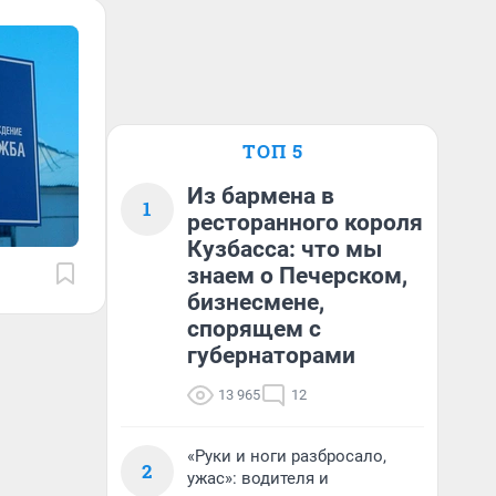
ТОП 5
Из бармена в
1
ресторанного короля
Кузбасса: что мы
знаем о Печерском,
бизнесмене,
спорящем с
губернаторами
13 965
12
«Руки и ноги разбросало,
2
ужас»: водителя и