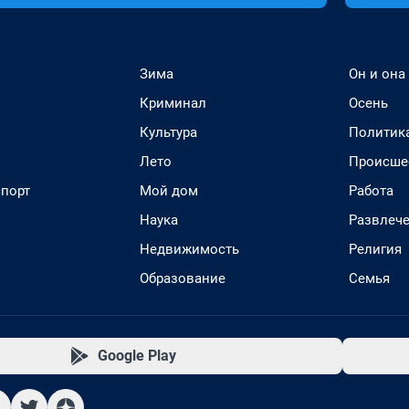
Зима
Он и она
Криминал
Осень
Культура
Политик
Лето
Происше
спорт
Мой дом
Работа
Наука
Развлеч
Недвижимость
Религия
Образование
Семья
Google Play