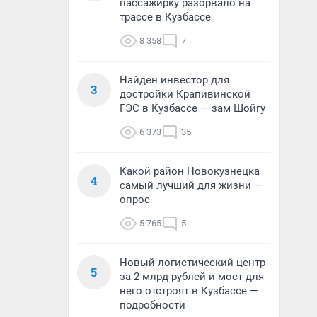
пассажирку разорвало на
трассе в Кузбассе
8 358
7
Найден инвестор для
3
достройки Крапивинской
ГЭС в Кузбассе — зам Шойгу
6 373
35
Какой район Новокузнецка
4
самый лучший для жизни —
опрос
5 765
5
Новый логистический центр
5
за 2 млрд рублей и мост для
него отстроят в Кузбассе —
подробности