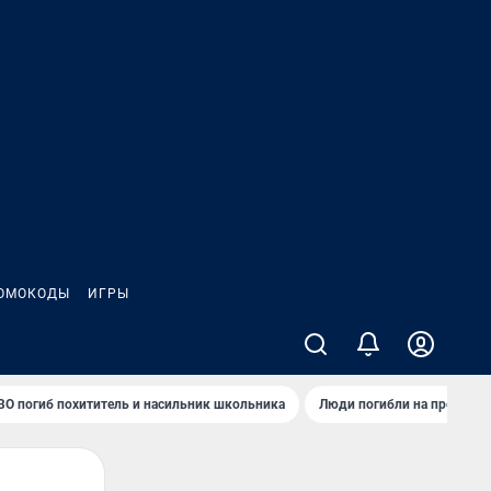
ОМОКОДЫ
ИГРЫ
ВО погиб похититель и насильник школьника
Люди погибли на предприя