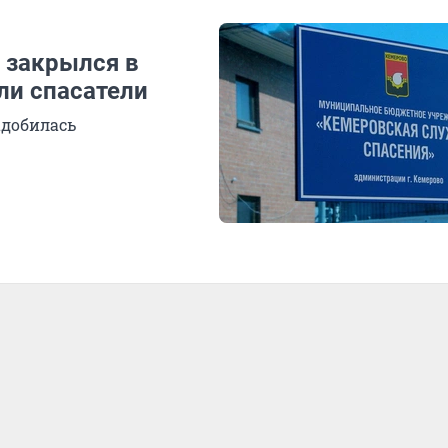
 закрылся в
ли спасатели
адобилась