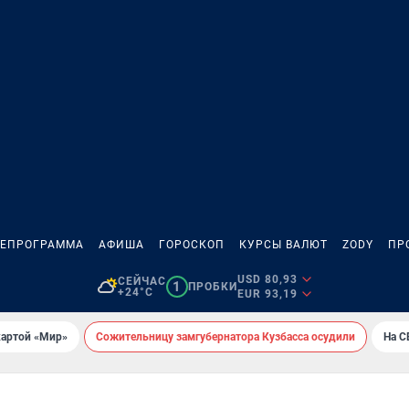
ЛЕПРОГРАММА
АФИША
ГОРОСКОП
КУРСЫ ВАЛЮТ
ZODY
ПР
USD 80,93
СЕЙЧАС
1
ПРОБКИ
+24°C
EUR 93,19
картой «Мир»
Сожительницу замгубернатора Кузбасса осудили
На С