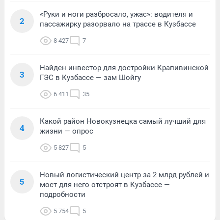
«Руки и ноги разбросало, ужас»: водителя и
2
пассажирку разорвало на трассе в Кузбассе
8 427
7
Найден инвестор для достройки Крапивинской
3
ГЭС в Кузбассе — зам Шойгу
6 411
35
Какой район Новокузнецка самый лучший для
4
жизни — опрос
5 827
5
Новый логистический центр за 2 млрд рублей и
5
мост для него отстроят в Кузбассе —
подробности
5 754
5