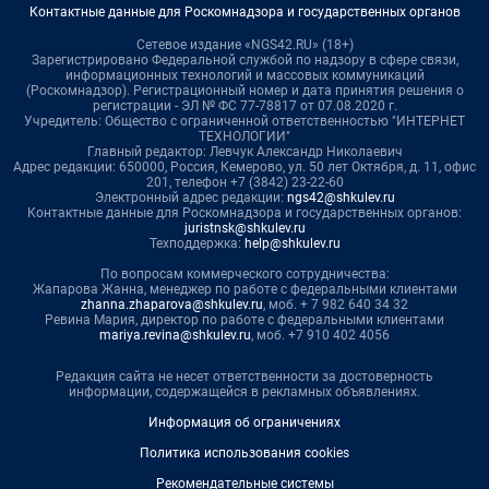
Контактные данные для Роскомнадзора и государственных органов
Сетевое издание «NGS42.RU» (18+)
Зарегистрировано Федеральной службой по надзору в сфере связи,
информационных технологий и массовых коммуникаций
(Роскомнадзор). Регистрационный номер и дата принятия решения о
регистрации - ЭЛ № ФС 77-78817 от 07.08.2020 г.
Учредитель: Общество с ограниченной ответственностью "ИНТЕРНЕТ
ТЕХНОЛОГИИ"
Главный редактор: Левчук Александр Николаевич
Адрес редакции: 650000, Россия, Кемерово, ул. 50 лет Октября, д. 11, офис
201, телефон +7 (3842) 23-22-60
Электронный адрес редакции:
ngs42@shkulev.ru
Контактные данные для Роскомнадзора и государственных органов:
juristnsk@shkulev.ru
Техподдержка:
help@shkulev.ru
По вопросам коммерческого сотрудничества:
Жапарова Жанна, менеджер по работе с федеральными клиентами
zhanna.zhaparova@shkulev.ru
, моб. + 7 982 640 34 32
Ревина Мария, директор по работе с федеральными клиентами
mariya.revina@shkulev.ru
, моб. +7 910 402 4056
Редакция сайта не несет ответственности за достоверность
информации, содержащейся в рекламных объявлениях.
Информация об ограничениях
Политика использования cookies
Рекомендательные системы