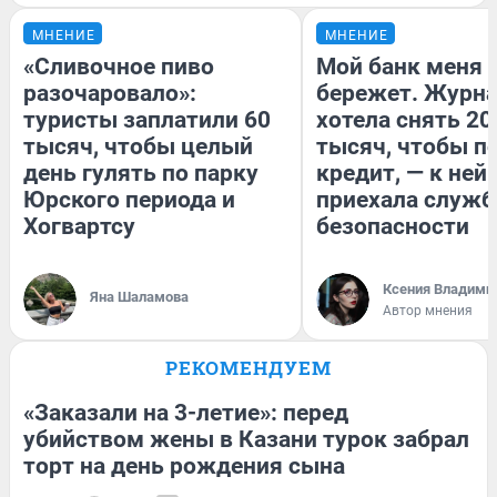
МНЕНИЕ
МНЕНИЕ
«Сливочное пиво
Мой банк меня
разочаровало»:
бережет. Журн
туристы заплатили 60
хотела снять 20
тысяч, чтобы целый
тысяч, чтобы п
день гулять по парку
кредит, — к ней
Юрского периода и
приехала служб
Хогвартсу
безопасности
Ксения Владими
Яна Шаламова
Автор мнения
РЕКОМЕНДУЕМ
«Заказали на 3-летие»: перед
убийством жены в Казани турок забрал
торт на день рождения сына