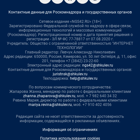
Контактные данные для Роскомнадзора и государственных органов
Сетевое издание «NGS42.RU» (18+)
Зарегистрировано Федеральной службой по надзору в сфере связи,
информационных технологий и массовых коммуникаций
(Роскомнадзор). Регистрационный номер и дата принятия решения о
регистрации - ЭЛ № ФС 77-78817 от 07.08.2020 г.
Учредитель: Общество с ограниченной ответственностью "ИНТЕРНЕТ
ТЕХНОЛОГИИ"
Главный редактор: Левчук Александр Николаевич
Адрес редакции: 650000, Россия, Кемерово, ул. 50 лет Октября, д. 11, офис
201, телефон +7 (3842) 23-22-60
Электронный адрес редакции:
ngs42@shkulev.ru
Контактные данные для Роскомнадзора и государственных органов:
juristnsk@shkulev.ru
Техподдержка:
help@shkulev.ru
По вопросам коммерческого сотрудничества:
Жапарова Жанна, менеджер по работе с федеральными клиентами
zhanna.zhaparova@shkulev.ru
, моб. + 7 982 640 34 32
Ревина Мария, директор по работе с федеральными клиентами
mariya.revina@shkulev.ru
, моб. +7 910 402 4056
Редакция сайта не несет ответственности за достоверность
информации, содержащейся в рекламных объявлениях.
Информация об ограничениях
Политика использования cookies