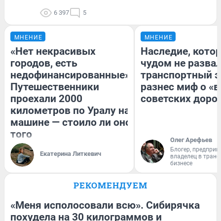
6 397
5
МНЕНИЕ
МНЕНИЕ
«Нет некрасивых
Наследие, кото
городов, есть
чудом не разва
недофинансированные».
транспортный э
Путешественники
разнес миф о «
проехали 2000
советских доро
километров по Уралу на
машине — стоило ли оно
того
Олег Арефьев
Блогер, предприн
Екатерина Литкевич
владелец в тран
бизнесе
РЕКОМЕНДУЕМ
«Меня исполосовали всю». Сибирячка
похудела на 30 килограммов и