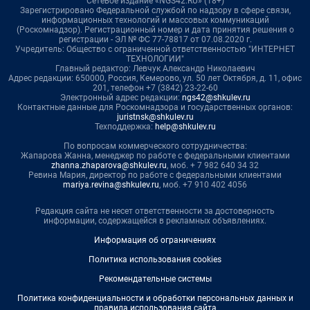
Сетевое издание «NGS42.RU» (18+)
Зарегистрировано Федеральной службой по надзору в сфере связи,
информационных технологий и массовых коммуникаций
(Роскомнадзор). Регистрационный номер и дата принятия решения о
регистрации - ЭЛ № ФС 77-78817 от 07.08.2020 г.
Учредитель: Общество с ограниченной ответственностью "ИНТЕРНЕТ
ТЕХНОЛОГИИ"
Главный редактор: Левчук Александр Николаевич
Адрес редакции: 650000, Россия, Кемерово, ул. 50 лет Октября, д. 11, офис
201, телефон +7 (3842) 23-22-60
Электронный адрес редакции:
ngs42@shkulev.ru
Контактные данные для Роскомнадзора и государственных органов:
juristnsk@shkulev.ru
Техподдержка:
help@shkulev.ru
По вопросам коммерческого сотрудничества:
Жапарова Жанна, менеджер по работе с федеральными клиентами
zhanna.zhaparova@shkulev.ru
, моб. + 7 982 640 34 32
Ревина Мария, директор по работе с федеральными клиентами
mariya.revina@shkulev.ru
, моб. +7 910 402 4056
Редакция сайта не несет ответственности за достоверность
информации, содержащейся в рекламных объявлениях.
Информация об ограничениях
Политика использования cookies
Рекомендательные системы
Политика конфиденциальности и обработки персональных данных и
правила использования сайта