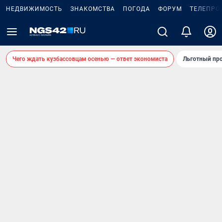
НЕДВИЖИМОСТЬ
ЗНАКОМСТВА
ПОГОДА
ФОРУМ
ТЕЛЕПРО
Чего ждать кузбассовцам осенью — ответ экономиста
Льготный про