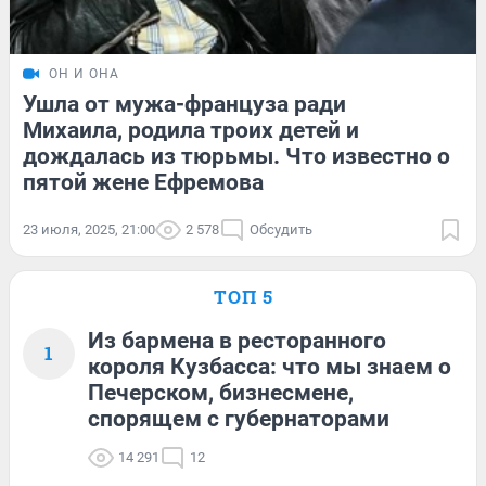
ОН И ОНА
Ушла от мужа-француза ради
Михаила, родила троих детей и
дождалась из тюрьмы. Что известно о
пятой жене Ефремова
23 июля, 2025, 21:00
2 578
Обсудить
ТОП 5
Из бармена в ресторанного
1
короля Кузбасса: что мы знаем о
Печерском, бизнесмене,
спорящем с губернаторами
14 291
12