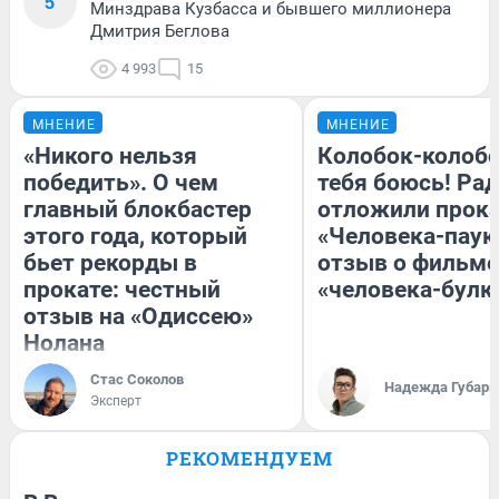
5
Минздрава Кузбасса и бывшего миллионера
Дмитрия Беглова
4 993
15
МНЕНИЕ
МНЕНИЕ
«Никого нельзя
Колобок-колобо
победить». О чем
тебя боюсь! Рад
главный блокбастер
отложили прок
этого года, который
«Человека-паук
бьет рекорды в
отзыв о фильме
прокате: честный
«человека-булк
отзыв на «Одиссею»
Нолана
Стас Соколов
Надежда Губарь
Эксперт
РЕКОМЕНДУЕМ