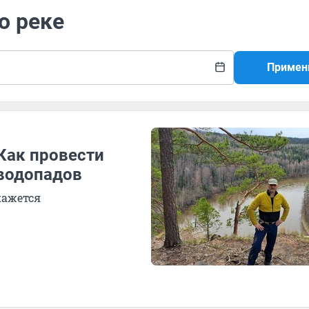
о реке
Примен
Как провести
 водопадов
кажется