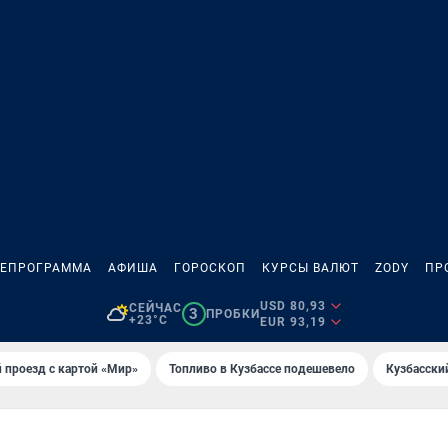
ЛЕПРОГРАММА
АФИША
ГОРОСКОП
КУРСЫ ВАЛЮТ
ZODY
ПР
USD 80,93
СЕЙЧАС
3
ПРОБКИ
+23°C
EUR 93,19
 проезд с картой «Мир»
Топливо в Кузбассе подешевело
Кузбасски