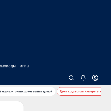
ОМОКОДЫ
ИГРЫ
й мэр-взяточник хочет выйти домой
Где и когда стоит смотреть звездоп