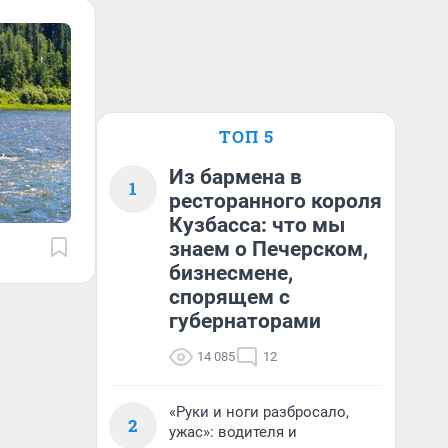
ТОП 5
Из бармена в
1
ресторанного короля
Кузбасса: что мы
знаем о Печерском,
бизнесмене,
спорящем с
губернаторами
14 085
12
«Руки и ноги разбросало,
2
ужас»: водителя и