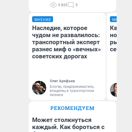
5 833
5
МНЕНИЕ
МНЕНИЕ
Наследие, которое
Кварти
чудом не развалилось:
но деш
транспортный эксперт
рынок 
разнес миф о «вечных»
сейчас
советских дорогах
Олег Арефьев
Ек
Блогер, предприниматель,
владелец в транспортном
ди
бизнесе
не
РЕКОМЕНДУЕМ
Может столкнуться
каждый. Как бороться с