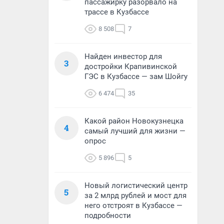
пассажирку разорвало на
трассе в Кузбассе
8 508
7
Найден инвестор для
3
достройки Крапивинской
ГЭС в Кузбассе — зам Шойгу
6 474
35
Какой район Новокузнецка
4
самый лучший для жизни —
опрос
5 896
5
Новый логистический центр
5
за 2 млрд рублей и мост для
него отстроят в Кузбассе —
подробности