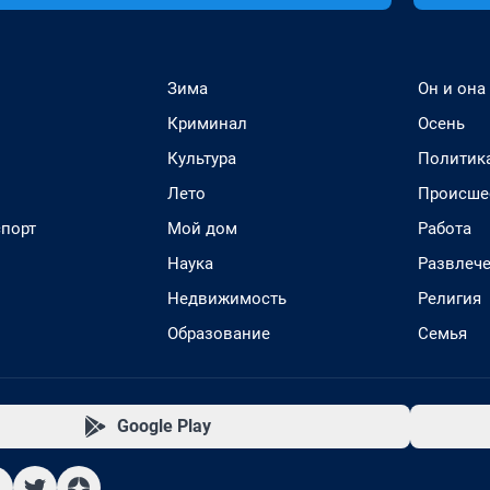
Зима
Он и она
Криминал
Осень
Культура
Политик
Лето
Происше
спорт
Мой дом
Работа
Наука
Развлеч
Недвижимость
Религия
Образование
Семья
Google Play