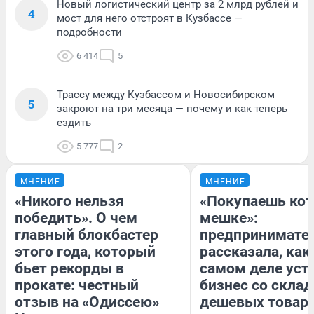
Новый логистический центр за 2 млрд рублей и
4
мост для него отстроят в Кузбассе —
подробности
6 414
5
Трассу между Кузбассом и Новосибирском
5
закроют на три месяца — почему и как теперь
ездить
5 777
2
МНЕНИЕ
МНЕНИЕ
«Никого нельзя
«Покупаешь кот
победить». О чем
мешке»:
главный блокбастер
предпринимате
этого года, который
рассказала, как
бьет рекорды в
самом деле уст
прокате: честный
бизнес со скла
отзыв на «Одиссею»
дешевых товар