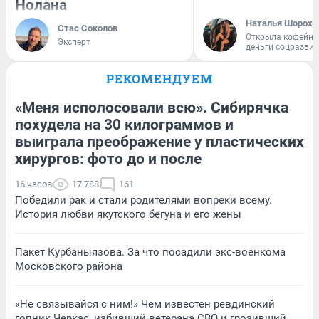
Нолана
Наталья Шорохо
Стас Соколов
Открыла кофейну
Эксперт
деньги соцразви
РЕКОМЕНДУЕМ
«Меня исполосовали всю». Сибирячка
похудела на 30 килограммов и
выиграла преображение у пластических
хирургов: фото до и после
16 часов
17 788
161
Победили рак и стали родителями вопреки всему.
История любви якутского бегуна и его жены
Пакет Курбаныязова. За что посадили экс-военкома
Московского района
«Не связывайся с ним!» Чем известен ревдинский
гопник Черкас, избивший ветерана СВО и грозивший