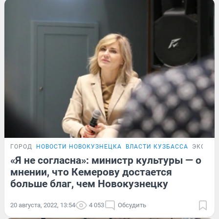
ГОРОД
НОВОСТИ НОВОКУЗНЕЦКА
ВЛАСТИ КУЗБАССА
ЭКСКЛ
«Я не согласна»: министр культуры — о
мнении, что Кемерову достается
больше благ, чем Новокузнецку
20 августа, 2022, 13:54
4 053
Обсудить