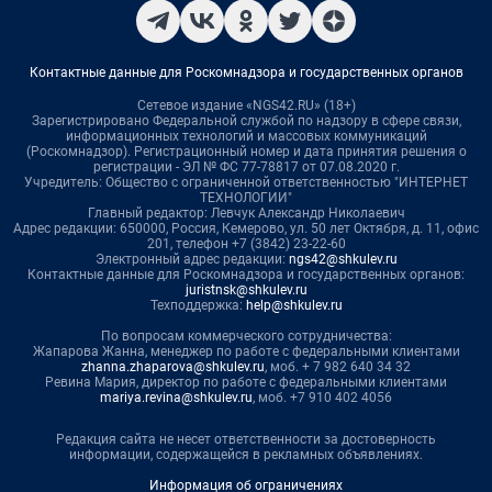
Контактные данные для Роскомнадзора и государственных органов
Сетевое издание «NGS42.RU» (18+)
Зарегистрировано Федеральной службой по надзору в сфере связи,
информационных технологий и массовых коммуникаций
(Роскомнадзор). Регистрационный номер и дата принятия решения о
регистрации - ЭЛ № ФС 77-78817 от 07.08.2020 г.
Учредитель: Общество с ограниченной ответственностью "ИНТЕРНЕТ
ТЕХНОЛОГИИ"
Главный редактор: Левчук Александр Николаевич
Адрес редакции: 650000, Россия, Кемерово, ул. 50 лет Октября, д. 11, офис
201, телефон +7 (3842) 23-22-60
Электронный адрес редакции:
ngs42@shkulev.ru
Контактные данные для Роскомнадзора и государственных органов:
juristnsk@shkulev.ru
Техподдержка:
help@shkulev.ru
По вопросам коммерческого сотрудничества:
Жапарова Жанна, менеджер по работе с федеральными клиентами
zhanna.zhaparova@shkulev.ru
, моб. + 7 982 640 34 32
Ревина Мария, директор по работе с федеральными клиентами
mariya.revina@shkulev.ru
, моб. +7 910 402 4056
Редакция сайта не несет ответственности за достоверность
информации, содержащейся в рекламных объявлениях.
Информация об ограничениях