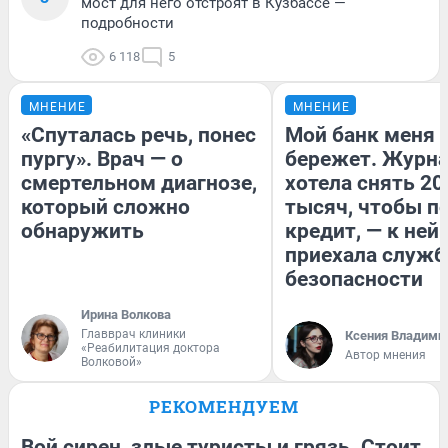
мост для него отстроят в Кузбассе —
подробности
6 118
5
МНЕНИЕ
МНЕНИЕ
«Спуталась речь, понес
Мой банк меня
пургу». Врач — о
бережет. Журн
смертельном диагнозе,
хотела снять 20
который сложно
тысяч, чтобы п
обнаружить
кредит, — к ней
приехала служб
безопасности
Ирина Волкова
Главврач клиники
Ксения Владими
«Реабилитация доктора
Автор мнения
Волковой»
РЕКОМЕНДУЕМ
Вой сирен, злые туристы и грязь. Стоит