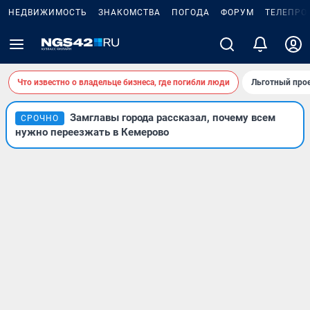
НЕДВИЖИМОСТЬ
ЗНАКОМСТВА
ПОГОДА
ФОРУМ
ТЕЛЕПРО
Что известно о владельце бизнеса, где погибли люди
Льготный прое
Замглавы города рассказал, почему всем
СРОЧНО
нужно переезжать в Кемерово