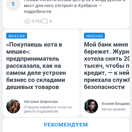
5
мост для него отстроят в Кузбассе —
подробности
5 772
5
МНЕНИЕ
МНЕНИЕ
«Покупаешь кота в
Мой банк меня
мешке»:
бережет. Журн
предприниматель
хотела снять 20
рассказала, как на
тысяч, чтобы п
самом деле устроен
кредит, — к ней
бизнес со складами
приехала служб
дешевых товаров
безопасности
Наталья Шорохова
Ксения Владими
Открыла кофейную точку на
Автор мнения
деньги соцразвития
РЕКОМЕНДУЕМ