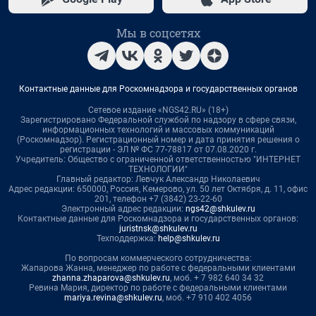
Мы в соцсетях
Контактные данные для Роскомнадзора и государственных органов
Сетевое издание «NGS42.RU» (18+)
Зарегистрировано Федеральной службой по надзору в сфере связи,
информационных технологий и массовых коммуникаций
(Роскомнадзор). Регистрационный номер и дата принятия решения о
регистрации - ЭЛ № ФС 77-78817 от 07.08.2020 г.
Учредитель: Общество с ограниченной ответственностью "ИНТЕРНЕТ
ТЕХНОЛОГИИ"
Главный редактор: Левчук Александр Николаевич
Адрес редакции: 650000, Россия, Кемерово, ул. 50 лет Октября, д. 11, офис
201, телефон +7 (3842) 23-22-60
Электронный адрес редакции:
ngs42@shkulev.ru
Контактные данные для Роскомнадзора и государственных органов:
juristnsk@shkulev.ru
Техподдержка:
help@shkulev.ru
По вопросам коммерческого сотрудничества:
Жапарова Жанна, менеджер по работе с федеральными клиентами
zhanna.zhaparova@shkulev.ru
, моб. + 7 982 640 34 32
Ревина Мария, директор по работе с федеральными клиентами
mariya.revina@shkulev.ru
, моб. +7 910 402 4056