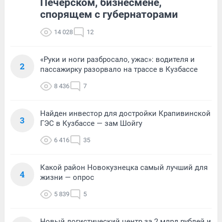
Печерском, бизнесмене,
спорящем с губернаторами
14 028
12
«Руки и ноги разбросало, ужас»: водителя и
2
пассажирку разорвало на трассе в Кузбассе
8 436
7
Найден инвестор для достройки Крапивинской
3
ГЭС в Кузбассе — зам Шойгу
6 416
35
Какой район Новокузнецка самый лучший для
4
жизни — опрос
5 839
5
Новый логистический центр за 2 млрд рублей и