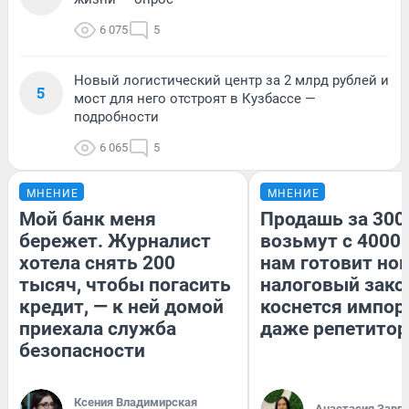
6 075
5
Новый логистический центр за 2 млрд рублей и
5
мост для него отстроят в Кузбассе —
подробности
6 065
5
МНЕНИЕ
МНЕНИЕ
Мой банк меня
Продашь за 3000
бережет. Журналист
возьмут с 4000.
хотела снять 200
нам готовит но
тысяч, чтобы погасить
налоговый зако
кредит, — к ней домой
коснется импор
приехала служба
даже репетитор
безопасности
Ксения Владимирская
Анастасия Завг