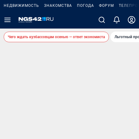
НЕДВИЖИМОСТЬ
ЗНАКОМСТВА
ПОГОДА
ФОРУМ
ТЕЛЕПРО
Чего ждать кузбассовцам осенью — ответ экономиста
Льготный про