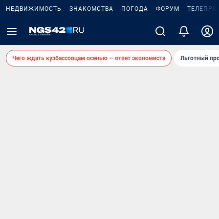
НЕДВИЖИМОСТЬ
ЗНАКОМСТВА
ПОГОДА
ФОРУМ
ТЕЛЕПРО
Чего ждать кузбассовцам осенью — ответ экономиста
Льготный про