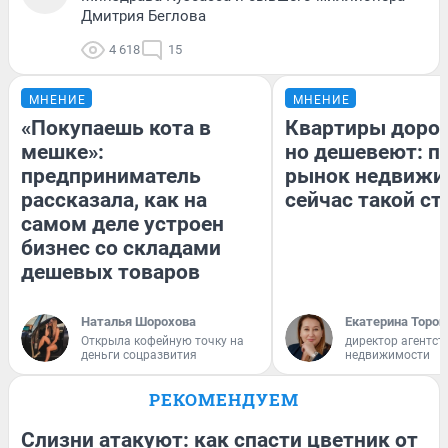
Дмитрия Беглова
4 618
15
МНЕНИЕ
МНЕНИЕ
«Покупаешь кота в
Квартиры доро
мешке»:
но дешевеют: п
предприниматель
рынок недвижи
рассказала, как на
сейчас такой с
самом деле устроен
бизнес со складами
дешевых товаров
Наталья Шорохова
Екатерина Тороп
Открыла кофейную точку на
директор агентст
деньги соцразвития
недвижимости
РЕКОМЕНДУЕМ
Слизни атакуют: как спасти цветник от