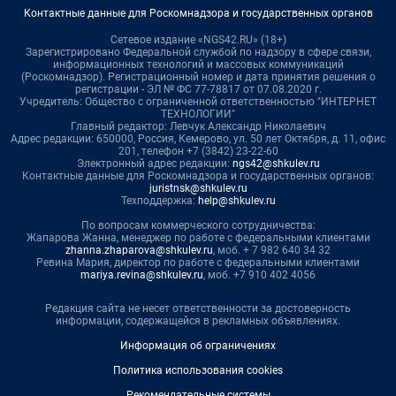
Контактные данные для Роскомнадзора и государственных органов
Сетевое издание «NGS42.RU» (18+)
Зарегистрировано Федеральной службой по надзору в сфере связи,
информационных технологий и массовых коммуникаций
(Роскомнадзор). Регистрационный номер и дата принятия решения о
регистрации - ЭЛ № ФС 77-78817 от 07.08.2020 г.
Учредитель: Общество с ограниченной ответственностью "ИНТЕРНЕТ
ТЕХНОЛОГИИ"
Главный редактор: Левчук Александр Николаевич
Адрес редакции: 650000, Россия, Кемерово, ул. 50 лет Октября, д. 11, офис
201, телефон +7 (3842) 23-22-60
Электронный адрес редакции:
ngs42@shkulev.ru
Контактные данные для Роскомнадзора и государственных органов:
juristnsk@shkulev.ru
Техподдержка:
help@shkulev.ru
По вопросам коммерческого сотрудничества:
Жапарова Жанна, менеджер по работе с федеральными клиентами
zhanna.zhaparova@shkulev.ru
, моб. + 7 982 640 34 32
Ревина Мария, директор по работе с федеральными клиентами
mariya.revina@shkulev.ru
, моб. +7 910 402 4056
Редакция сайта не несет ответственности за достоверность
информации, содержащейся в рекламных объявлениях.
Информация об ограничениях
Политика использования cookies
Рекомендательные системы