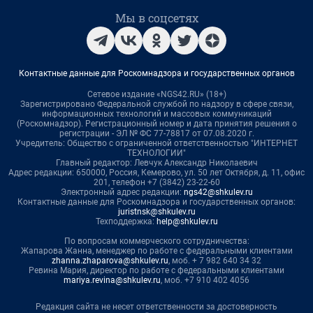
Мы в соцсетях
Контактные данные для Роскомнадзора и государственных органов
Сетевое издание «NGS42.RU» (18+)
Зарегистрировано Федеральной службой по надзору в сфере связи,
информационных технологий и массовых коммуникаций
(Роскомнадзор). Регистрационный номер и дата принятия решения о
регистрации - ЭЛ № ФС 77-78817 от 07.08.2020 г.
Учредитель: Общество с ограниченной ответственностью "ИНТЕРНЕТ
ТЕХНОЛОГИИ"
Главный редактор: Левчук Александр Николаевич
Адрес редакции: 650000, Россия, Кемерово, ул. 50 лет Октября, д. 11, офис
201, телефон +7 (3842) 23-22-60
Электронный адрес редакции:
ngs42@shkulev.ru
Контактные данные для Роскомнадзора и государственных органов:
juristnsk@shkulev.ru
Техподдержка:
help@shkulev.ru
По вопросам коммерческого сотрудничества:
Жапарова Жанна, менеджер по работе с федеральными клиентами
zhanna.zhaparova@shkulev.ru
, моб. + 7 982 640 34 32
Ревина Мария, директор по работе с федеральными клиентами
mariya.revina@shkulev.ru
, моб. +7 910 402 4056
Редакция сайта не несет ответственности за достоверность