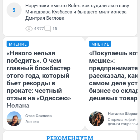
Наручники вместо Rolex: как судили экс-главу
5
Минздрава Кузбасса и бывшего миллионера
Дмитрия Беглова
4 977
15
МНЕНИЕ
МНЕНИЕ
«Никого нельзя
«Покупаешь кот
победить». О чем
мешке»:
главный блокбастер
предпринимате
этого года, который
рассказала, как
бьет рекорды в
самом деле уст
прокате: честный
бизнес со скла
отзыв на «Одиссею»
дешевых товар
Нолана
Наталья Шорохо
Стас Соколов
Открыла кофейну
Эксперт
деньги соцразви
РЕКОМЕНДУЕМ