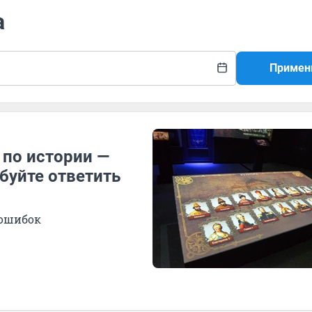
а
Примен
 по истории —
буйте ответить
 ошибок