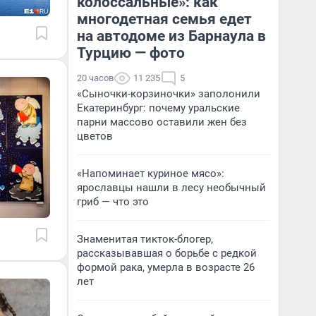
колоссальные»: как
многодетная семья едет
на автодоме из Барнаула в
Турцию — фото
20 часов
11 235
5
«Сыночки-корзиночки» заполонили
Екатеринбург: почему уральские
парни массово оставили жен без
цветов
«Напоминает куриное мясо»:
ярославцы нашли в лесу необычный
гриб — что это
Знаменитая тикток-блогер,
рассказывавшая о борьбе с редкой
формой рака, умерла в возрасте 26
лет