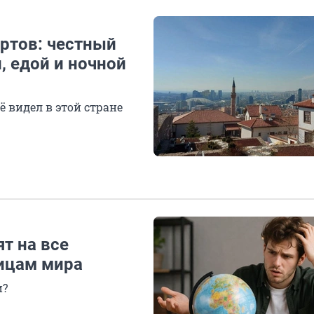
ртов: честный
, едой и ночной
сё видел в этой стране
ят на все
лицам мира
и?