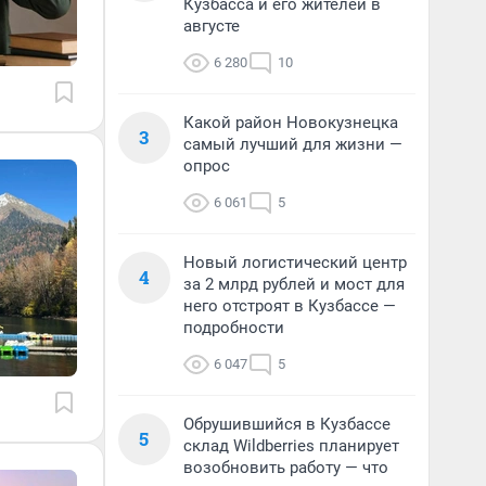
Кузбасса и его жителей в
августе
6 280
10
Какой район Новокузнецка
3
самый лучший для жизни —
опрос
6 061
5
Новый логистический центр
4
за 2 млрд рублей и мост для
него отстроят в Кузбассе —
подробности
6 047
5
Обрушившийся в Кузбассе
5
склад Wildberries планирует
возобновить работу — что