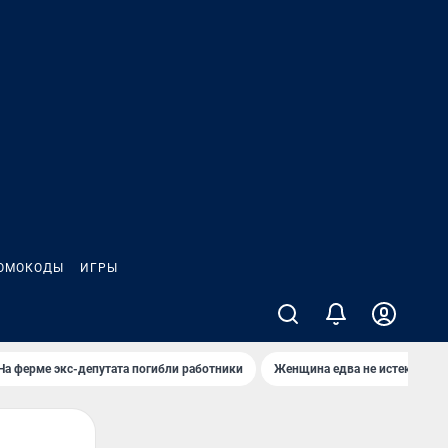
ОМОКОДЫ
ИГРЫ
На ферме экс-депутата погибли работники
Женщина едва не истекла кро