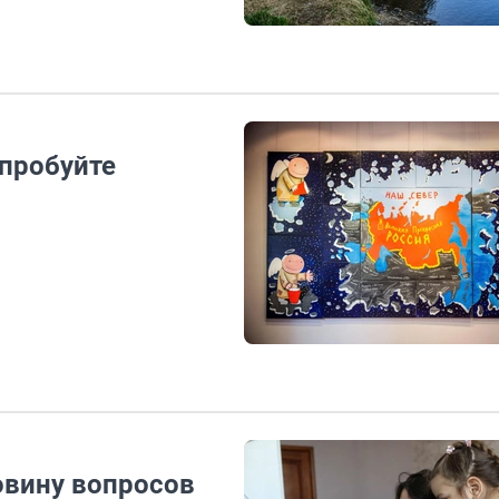
опробуйте
овину вопросов