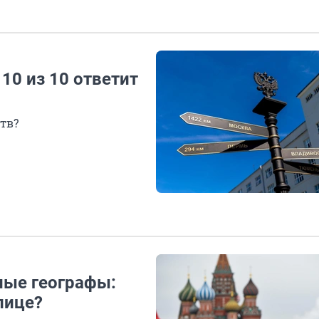
10 из 10 ответит
тв?
ные географы:
лице?