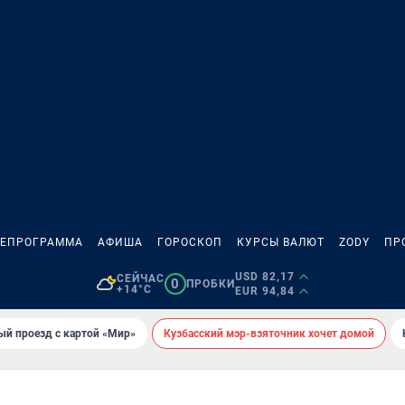
ЛЕПРОГРАММА
АФИША
ГОРОСКОП
КУРСЫ ВАЛЮТ
ZODY
ПР
USD 82,17
СЕЙЧАС
0
ПРОБКИ
+14°C
EUR 94,84
ый проезд с картой «Мир»
Кузбасский мэр-взяточник хочет домой