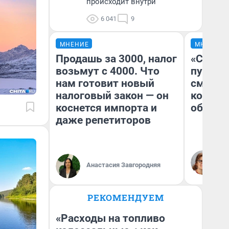
происходит внутри
6 041
9
МНЕНИЕ
МНЕНИЕ
Продашь за 3000, налог
«Спутал
возьмут с 4000. Что
пургу».
нам готовит новый
смерте
налоговый закон — он
которы
коснется импорта и
обнару
даже репетиторов
Ир
Гл
Анастасия Завгородняя
«Р
Во
РЕКОМЕНДУЕМ
«Расходы на топливо