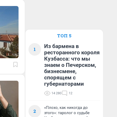
ТОП 5
Из бармена в
1
ресторанного короля
Кузбасса: что мы
знаем о Печерском,
бизнесмене,
спорящем с
губернаторами
14 280
12
«Плохо, как никогда до
2
этого»: таролог о судьбе