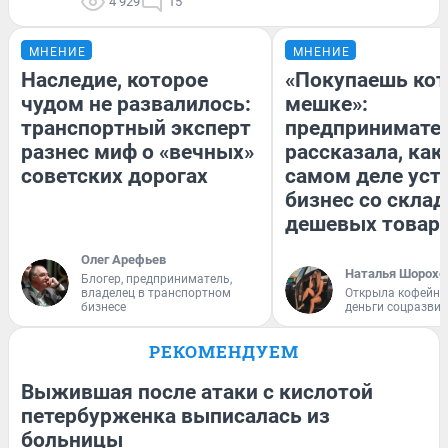
4 929
15
МНЕНИЕ
МНЕНИЕ
Наследие, которое
«Покупаешь кот
чудом не развалилось:
мешке»:
транспортный эксперт
предпринимате
разнес миф о «вечных»
рассказала, как
советских дорогах
самом деле уст
бизнес со скла
дешевых товар
Олег Арефьев
Наталья Шорохо
Блогер, предприниматель,
владелец в транспортном
Открыла кофейну
бизнесе
деньги соцразви
РЕКОМЕНДУЕМ
Выжившая после атаки с кислотой
петербурженка выписалась из
больницы