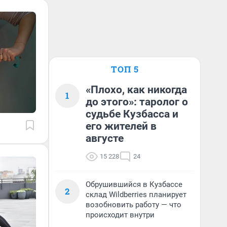
ТОП 5
«Плохо, как никогда
1
до этого»: таролог о
судьбе Кузбасса и
его жителей в
августе
15 228
24
Обрушившийся в Кузбассе
2
склад Wildberries планирует
возобновить работу — что
происходит внутри