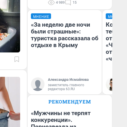
4 989
15
МНЕНИЕ
МНЕНИЕ
«За неделю две ночи
Колобо
были страшные»:
тебя бо
туристка рассказала об
отложи
отдыхе в Крыму
«Челов
отзыв 
«челов
Александра Исмайлова
На
заместитель главного
редактора 63.RU
РЕКОМЕНДУЕМ
«Мужчины не терпят
конкуренции».
Порнозвезда из