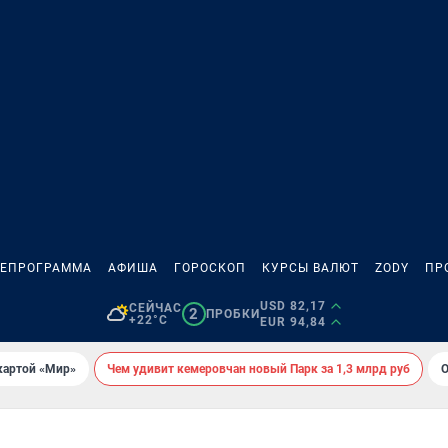
ЛЕПРОГРАММА
АФИША
ГОРОСКОП
КУРСЫ ВАЛЮТ
ZODY
ПР
USD 82,17
СЕЙЧАС
2
ПРОБКИ
+22°C
EUR 94,84
картой «Мир»
Чем удивит кемеровчан новый Парк за 1,3 млрд руб
О