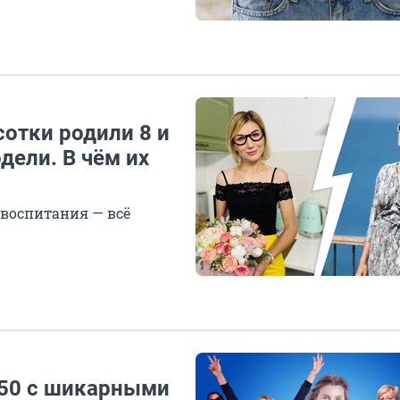
сотки родили 8 и
дели. В чём их
 воспитания — всё
а 50 с шикарными