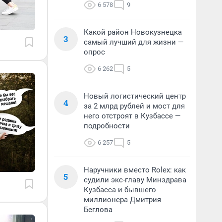
6 578
9
Какой район Новокузнецка
3
самый лучший для жизни —
опрос
6 262
5
Новый логистический центр
4
за 2 млрд рублей и мост для
него отстроят в Кузбассе —
подробности
6 257
5
Наручники вместо Rolex: как
5
судили экс-главу Минздрава
Кузбасса и бывшего
миллионера Дмитрия
Беглова