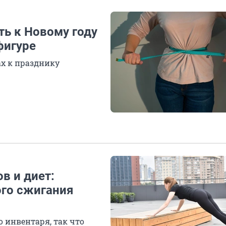
ть к Новому году
фигуре
ах к празднику
в и диет:
го сжигания
 инвентаря, так что