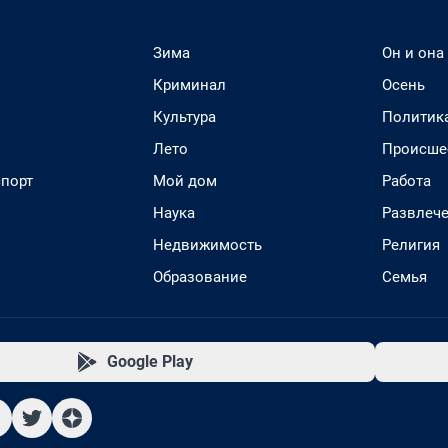
Зима
Он и она
Криминал
Осень
Культура
Политик
Лето
Происше
спорт
Мой дом
Работа
Наука
Развлеч
Недвижимость
Религия
Образование
Семья
Google Play