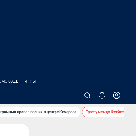
ОМОКОДЫ
ИГРЫ
громный провал возник в центре Кемерова
Трассу между Кузбассом и 