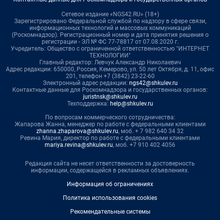
Сетевое издание «NGS42.RU» (18+)
Зарегистрировано Федеральной службой по надзору в сфере связи,
информационных технологий и массовых коммуникаций
(Роскомнадзор). Регистрационный номер и дата принятия решения о
регистрации - ЭЛ № ФС 77-78817 от 07.08.2020 г.
Учредитель: Общество с ограниченной ответственностью "ИНТЕРНЕТ
ТЕХНОЛОГИИ"
Главный редактор: Левчук Александр Николаевич
Адрес редакции: 650000, Россия, Кемерово, ул. 50 лет Октября, д. 11, офис
201, телефон +7 (3842) 23-22-60
Электронный адрес редакции:
ngs42@shkulev.ru
Контактные данные для Роскомнадзора и государственных органов:
juristnsk@shkulev.ru
Техподдержка:
help@shkulev.ru
По вопросам коммерческого сотрудничества:
Жапарова Жанна, менеджер по работе с федеральными клиентами
zhanna.zhaparova@shkulev.ru
, моб. + 7 982 640 34 32
Ревина Мария, директор по работе с федеральными клиентами
mariya.revina@shkulev.ru
, моб. +7 910 402 4056
Редакция сайта не несет ответственности за достоверность
информации, содержащейся в рекламных объявлениях.
Информация об ограничениях
Политика использования cookies
Рекомендательные системы