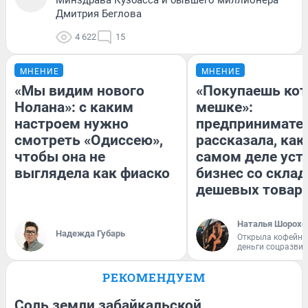
Дмитрия Беглова
4 622
15
МНЕНИЕ
МНЕНИЕ
«Мы видим нового
«Покупаешь кот
Нолана»: с каким
мешке»:
настроем нужно
предпринимате
смотреть «Одиссею»,
рассказала, как
чтобы она не
самом деле уст
выглядела как фиаско
бизнес со скла
дешевых товар
Наталья Шорохо
Надежда Губарь
Открыла кофейну
деньги соцразви
РЕКОМЕНДУЕМ
Соль земли забайкальской.