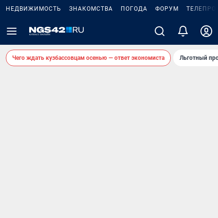
НЕДВИЖИМОСТЬ
ЗНАКОМСТВА
ПОГОДА
ФОРУМ
ТЕЛЕПРО
Чего ждать кузбассовцам осенью — ответ экономиста
Льготный про