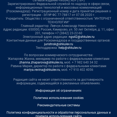
Сетевое издание «NGS42.RU» (18+)
Зарегистрировано Федеральной службой по надзору в сфере связи,
информационных технологий и массовых коммуникаций
(Роскомнадзор). Регистрационный номер и дата принятия решения о
регистрации - ЭЛ № ФС 77-78817 от 07.08.2020 г.
Учредитель: Общество с ограниченной ответственностью "ИНТЕРНЕТ
ТЕХНОЛОГИИ"
Главный редактор: Левчук Александр Николаевич
Адрес редакции: 650000, Россия, Кемерово, ул. 50 лет Октября, д. 11, офис
201, телефон +7 (3842) 23-22-60
Электронный адрес редакции:
ngs42@shkulev.ru
Контактные данные для Роскомнадзора и государственных органов:
juristnsk@shkulev.ru
Техподдержка:
help@shkulev.ru
По вопросам коммерческого сотрудничества:
Жапарова Жанна, менеджер по работе с федеральными клиентами
zhanna.zhaparova@shkulev.ru
, моб. + 7 982 640 34 32
Ревина Мария, директор по работе с федеральными клиентами
mariya.revina@shkulev.ru
, моб. +7 910 402 4056
Редакция сайта не несет ответственности за достоверность
информации, содержащейся в рекламных объявлениях.
Информация об ограничениях
Политика использования cookies
Рекомендательные системы
Политика конфиденциальности и обработки персональных данных и
правила использования сайта