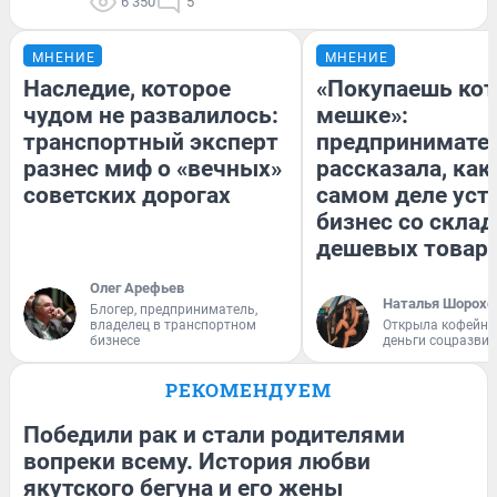
6 350
5
МНЕНИЕ
МНЕНИЕ
Наследие, которое
«Покупаешь кот
чудом не развалилось:
мешке»:
транспортный эксперт
предпринимате
разнес миф о «вечных»
рассказала, как
советских дорогах
самом деле уст
бизнес со скла
дешевых товар
Олег Арефьев
Наталья Шорохо
Блогер, предприниматель,
владелец в транспортном
Открыла кофейну
бизнесе
деньги соцразви
РЕКОМЕНДУЕМ
Победили рак и стали родителями
вопреки всему. История любви
якутского бегуна и его жены