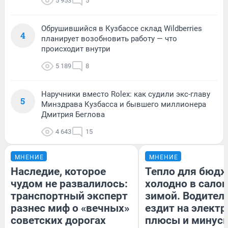
5 953
5
Обрушившийся в Кузбассе склад Wildberries
4
планирует возобновить работу — что
происходит внутри
5 189
8
Наручники вместо Rolex: как судили экс-главу
5
Минздрава Кузбасса и бывшего миллионера
Дмитрия Беглова
4 643
15
МНЕНИЕ
МНЕНИЕ
Наследие, которое
Тепло для бюдж
чудом не развалилось:
холодно в сало
транспортный эксперт
зимой. Водитель
разнес миф о «вечных»
ездит на электр
советских дорогах
плюсы и минус