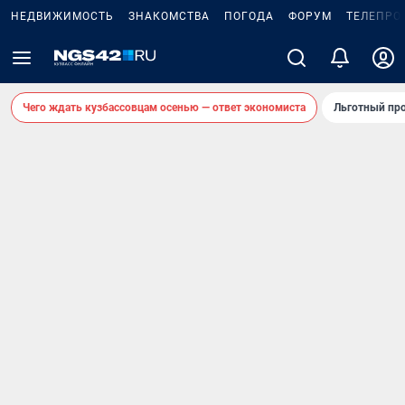
НЕДВИЖИМОСТЬ
ЗНАКОМСТВА
ПОГОДА
ФОРУМ
ТЕЛЕПРО
Чего ждать кузбассовцам осенью — ответ экономиста
Льготный про