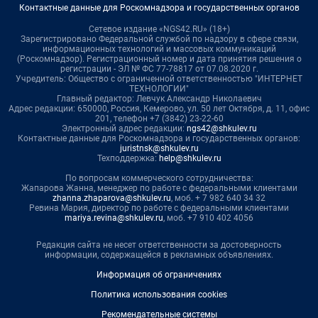
Контактные данные для Роскомнадзора и государственных органов
Сетевое издание «NGS42.RU» (18+)
Зарегистрировано Федеральной службой по надзору в сфере связи,
информационных технологий и массовых коммуникаций
(Роскомнадзор). Регистрационный номер и дата принятия решения о
регистрации - ЭЛ № ФС 77-78817 от 07.08.2020 г.
Учредитель: Общество с ограниченной ответственностью "ИНТЕРНЕТ
ТЕХНОЛОГИИ"
Главный редактор: Левчук Александр Николаевич
Адрес редакции: 650000, Россия, Кемерово, ул. 50 лет Октября, д. 11, офис
201, телефон +7 (3842) 23-22-60
Электронный адрес редакции:
ngs42@shkulev.ru
Контактные данные для Роскомнадзора и государственных органов:
juristnsk@shkulev.ru
Техподдержка:
help@shkulev.ru
По вопросам коммерческого сотрудничества:
Жапарова Жанна, менеджер по работе с федеральными клиентами
zhanna.zhaparova@shkulev.ru
, моб. + 7 982 640 34 32
Ревина Мария, директор по работе с федеральными клиентами
mariya.revina@shkulev.ru
, моб. +7 910 402 4056
Редакция сайта не несет ответственности за достоверность
информации, содержащейся в рекламных объявлениях.
Информация об ограничениях
Политика использования cookies
Рекомендательные системы