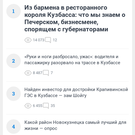
Из бармена в ресторанного
1
короля Кузбасса: что мы знаем о
Печерском, бизнесмене,
спорящем с губернаторами
14 073
12
«Руки и ноги разбросало, ужас»: водителя и
2
пассажирку разорвало на трассе в Кузбассе
8 487
7
Найден инвестор для достройки Крапивинской
3
ГЭС в Кузбассе — зам Шойгу
6 455
35
Какой район Новокузнецка самый лучший для
4
жизни — опрос