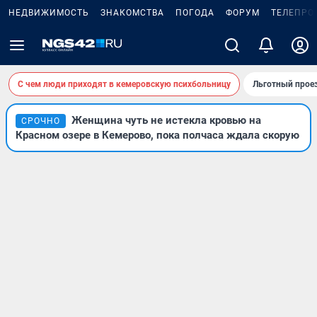
НЕДВИЖИМОСТЬ
ЗНАКОМСТВА
ПОГОДА
ФОРУМ
ТЕЛЕПРО
С чем люди приходят в кемеровскую психбольницу
Льготный проез
Женщина чуть не истекла кровью на
СРОЧНО
Красном озере в Кемерово, пока полчаса ждала скорую