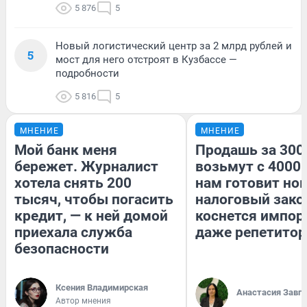
5 876
5
Новый логистический центр за 2 млрд рублей и
5
мост для него отстроят в Кузбассе —
подробности
5 816
5
МНЕНИЕ
МНЕНИЕ
Мой банк меня
Продашь за 3000
бережет. Журналист
возьмут с 4000.
хотела снять 200
нам готовит но
тысяч, чтобы погасить
налоговый зако
кредит, — к ней домой
коснется импор
приехала служба
даже репетитор
безопасности
Ксения Владимирская
Анастасия Завг
Автор мнения