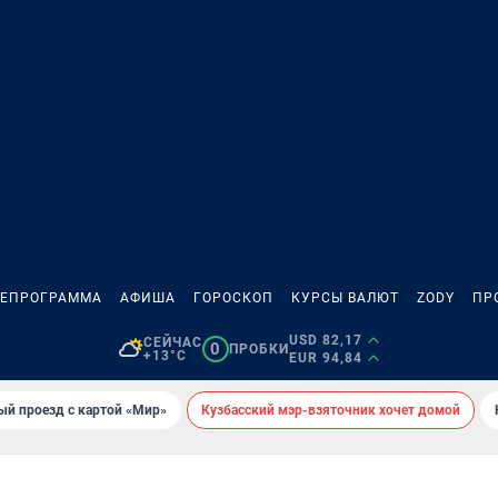
ЛЕПРОГРАММА
АФИША
ГОРОСКОП
КУРСЫ ВАЛЮТ
ZODY
ПР
USD 82,17
СЕЙЧАС
0
ПРОБКИ
+13°C
EUR 94,84
ый проезд с картой «Мир»
Кузбасский мэр-взяточник хочет домой