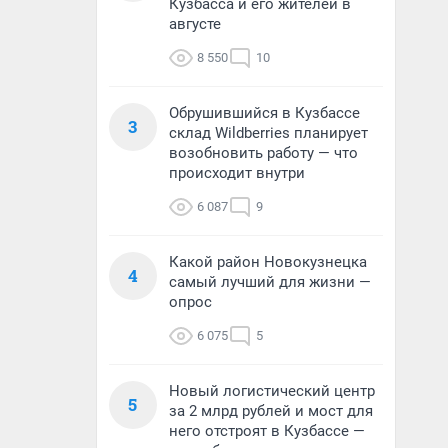
Кузбасса и его жителей в
августе
8 550
10
Обрушившийся в Кузбассе
3
склад Wildberries планирует
возобновить работу — что
происходит внутри
6 087
9
Какой район Новокузнецка
4
самый лучший для жизни —
опрос
6 075
5
Новый логистический центр
5
за 2 млрд рублей и мост для
него отстроят в Кузбассе —