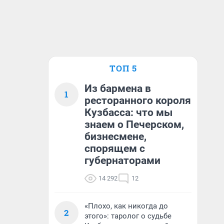
ТОП 5
Из бармена в
1
ресторанного короля
Кузбасса: что мы
знаем о Печерском,
бизнесмене,
спорящем с
губернаторами
14 292
12
«Плохо, как никогда до
2
этого»: таролог о судьбе