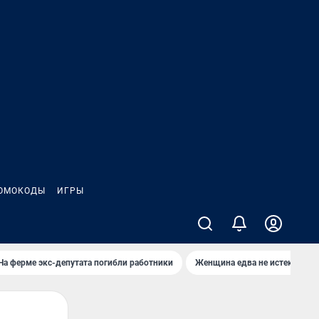
ОМОКОДЫ
ИГРЫ
На ферме экс-депутата погибли работники
Женщина едва не истекла кро