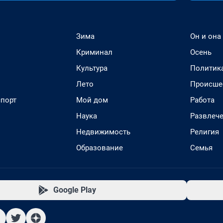
Зима
Он и она
Криминал
Осень
Культура
Политик
Лето
Происше
спорт
Мой дом
Работа
Наука
Развлеч
Недвижимость
Религия
Образование
Семья
Google Play