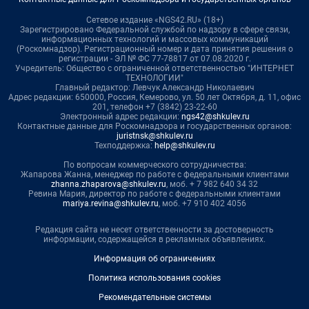
Сетевое издание «NGS42.RU» (18+)
Зарегистрировано Федеральной службой по надзору в сфере связи,
информационных технологий и массовых коммуникаций
(Роскомнадзор). Регистрационный номер и дата принятия решения о
регистрации - ЭЛ № ФС 77-78817 от 07.08.2020 г.
Учредитель: Общество с ограниченной ответственностью "ИНТЕРНЕТ
ТЕХНОЛОГИИ"
Главный редактор: Левчук Александр Николаевич
Адрес редакции: 650000, Россия, Кемерово, ул. 50 лет Октября, д. 11, офис
201, телефон +7 (3842) 23-22-60
Электронный адрес редакции:
ngs42@shkulev.ru
Контактные данные для Роскомнадзора и государственных органов:
juristnsk@shkulev.ru
Техподдержка:
help@shkulev.ru
По вопросам коммерческого сотрудничества:
Жапарова Жанна, менеджер по работе с федеральными клиентами
zhanna.zhaparova@shkulev.ru
, моб. + 7 982 640 34 32
Ревина Мария, директор по работе с федеральными клиентами
mariya.revina@shkulev.ru
, моб. +7 910 402 4056
Редакция сайта не несет ответственности за достоверность
информации, содержащейся в рекламных объявлениях.
Информация об ограничениях
Политика использования cookies
Рекомендательные системы