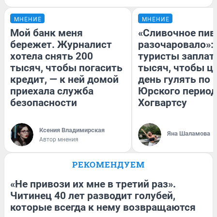
МНЕНИЕ
МНЕНИЕ
Мой банк меня
«Сливочное пив
бережет. Журналист
разочаровало»:
хотела снять 200
туристы заплат
тысяч, чтобы погасить
тысяч, чтобы ц
кредит, — к ней домой
день гулять по 
приехала служба
Юрского период
безопасности
Хогвартсу
Ксения Владимирская
Яна Шаламова
Автор мнения
РЕКОМЕНДУЕМ
«Не привози их мне в третий раз».
Читинец 40 лет разводит голубей,
которые всегда к нему возвращаются