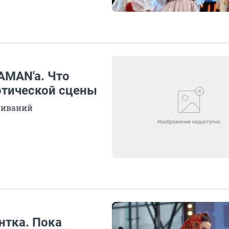
AMAN'a. Что
отической сцены
шиваний
нтка. Пока