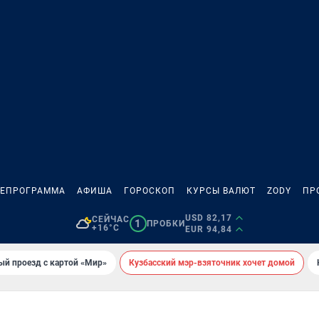
ЛЕПРОГРАММА
АФИША
ГОРОСКОП
КУРСЫ ВАЛЮТ
ZODY
ПР
USD 82,17
СЕЙЧАС
1
ПРОБКИ
+16°C
EUR 94,84
ый проезд с картой «Мир»
Кузбасский мэр-взяточник хочет домой