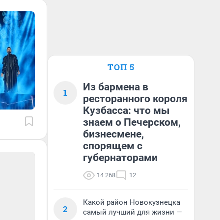
ТОП 5
Из бармена в
1
ресторанного короля
Кузбасса: что мы
знаем о Печерском,
бизнесмене,
спорящем с
губернаторами
14 268
12
Какой район Новокузнецка
2
самый лучший для жизни —