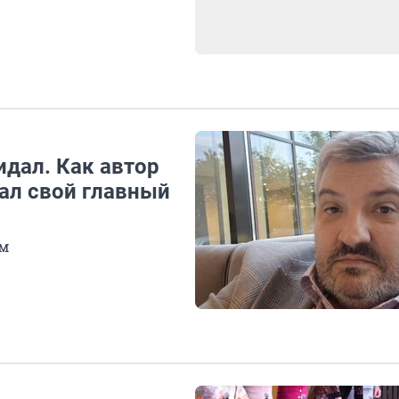
идал. Как автор
ал свой главный
ым