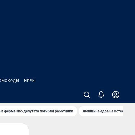
ОМОКОДЫ
ИГРЫ
На ферме экс-депутата погибли работники
Женщина едва не истекла кро