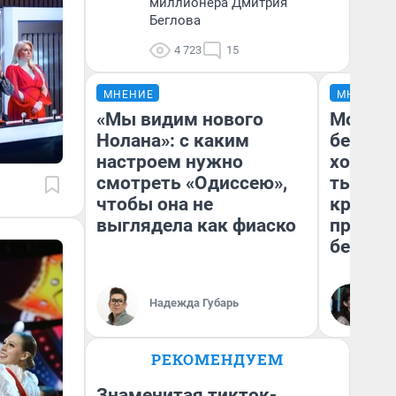
миллионера Дмитрия
Беглова
4 723
15
МНЕНИЕ
МНЕНИЕ
«Мы видим нового
Мой ба
Нолана»: с каким
береже
настроем нужно
хотела 
смотреть «Одиссею»,
тысяч,
чтобы она не
кредит,
выглядела как фиаско
приеха
безопа
Кс
Надежда Губарь
Ав
РЕКОМЕНДУЕМ
Знаменитая тикток-