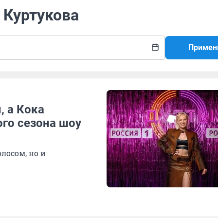
а Куртукова
Примен
, а Кока
ого сезона шоу
лосом, но и