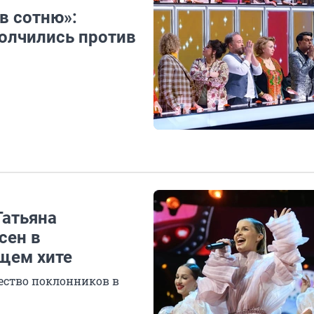
в сотню»:
полчились против
Татьяна
сен в
щем хите
ество поклонников в