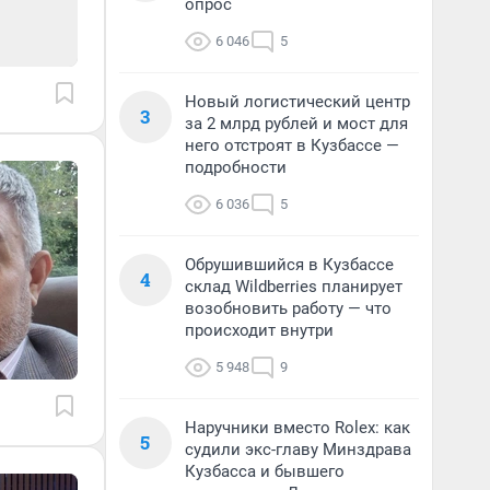
опрос
6 046
5
Новый логистический центр
3
за 2 млрд рублей и мост для
него отстроят в Кузбассе —
подробности
6 036
5
Обрушившийся в Кузбассе
4
склад Wildberries планирует
возобновить работу — что
происходит внутри
5 948
9
Наручники вместо Rolex: как
5
судили экс-главу Минздрава
Кузбасса и бывшего