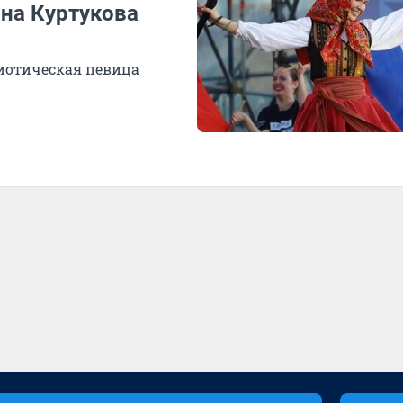
яна Куртукова
риотическая певица