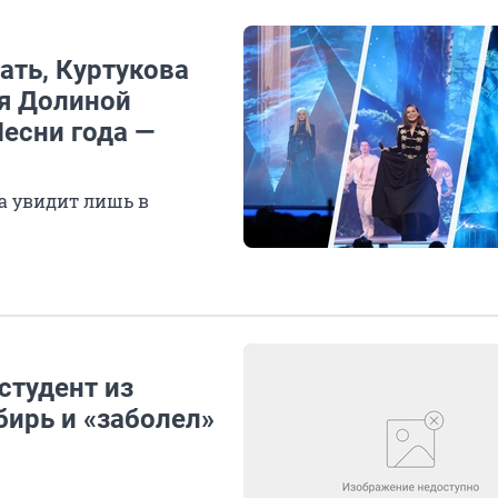
ть, Куртукова
ия Долиной
Песни года —
на увидит лишь в
студент из
бирь и «заболел»