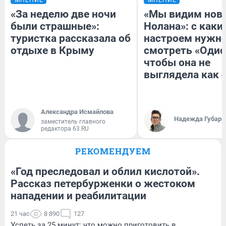
«За неделю две ночи
«Мы видим нов
были страшные»:
Нолана»: с каки
туристка рассказала об
настроем нужн
отдыхе в Крыму
смотреть «Одис
чтобы она не
выглядела как 
Александра Исмайлова
Надежда Губарь
заместитель главного
редактора 63.RU
РЕКОМЕНДУЕМ
«Год преследовал и облил кислотой».
Рассказ петербурженки о жестоком
нападении и реабилитации
21 час
8 890
127
Успеть за 25 минут: что можно приготовить в